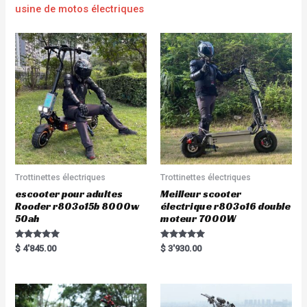
usine de motos électriques
Trottinettes électriques
Trottinettes électriques
escooter pour adultes
Meilleur scooter
Rooder r803o15b 8000w
électrique r803o16 double
50ah
moteur 7000W
Rated
Rated
$
4'845.00
$
3'930.00
5.00
5.00
out of 5
out of 5