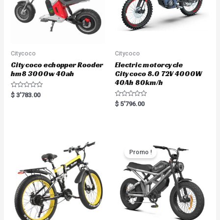
Citycoco
Citycoco
Citycoco echopper Rooder
Electric motorcycle
hm8 3000w 40ah
Citycoco 8.0 72V 4000W
40Ah 80km/h
R
$
3'783.00
a
R
$
5'796.00
t
a
e
t
d
e
0
d
o
0
u
o
t
u
o
t
Promo !
f
o
5
f
5