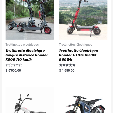
Trottinettes électriques
Trottinettes électriques
Trottinette électrique
Trottinette électrique
longue distance Rooder
Rooder GT01s 1650W
XS09 110 km/h
960Wh
R
Rated
$
6'000.00
$
1'680.00
a
5.00
t
out of 5
e
d
0
o
u
t
o
f
5