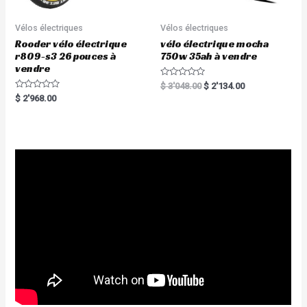
Vélos électriques
Vélos électriques
Rooder vélo électrique
vélo électrique mocha
r809-s3 26 pouces à
750w 35ah à vendre
vendre
R
$
3'048.00
$
2'134.00
a
R
$
2'968.00
t
a
e
t
d
e
0
d
o
0
u
o
t
u
o
t
f
o
5
f
5