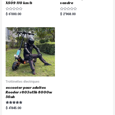
XS09 110 km/h
vendre
Rated
Rated
$
6'000.00
$
2'968.00
0
0
out
out
of
of
5
5
Trottinettes électriques
escooter pour adultes
Rooder r803o15b 8000w
50ah
Rated
$
4'845.00
5.00
out of 5