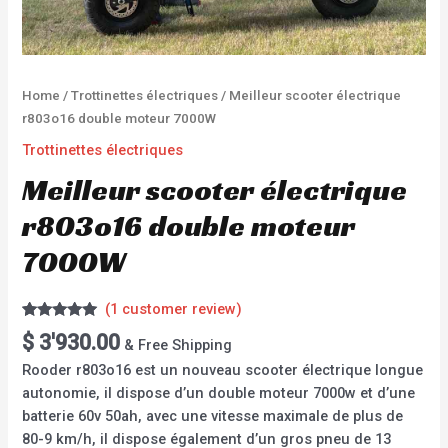
Home
/
Trottinettes électriques
/ Meilleur scooter électrique
r803o16 double moteur 7000W
Trottinettes électriques
Meilleur scooter électrique
r803o16 double moteur
7000W
(
1
customer review)
Rated
1
5.00
$
3'930.00
& Free Shipping
out of 5
based on
Rooder r803o16 est un nouveau scooter électrique longue
customer
rating
autonomie, il dispose d’un double moteur 7000w et d’une
batterie 60v 50ah, avec une vitesse maximale de plus de
80-9 km/h, il dispose également d’un gros pneu de 13