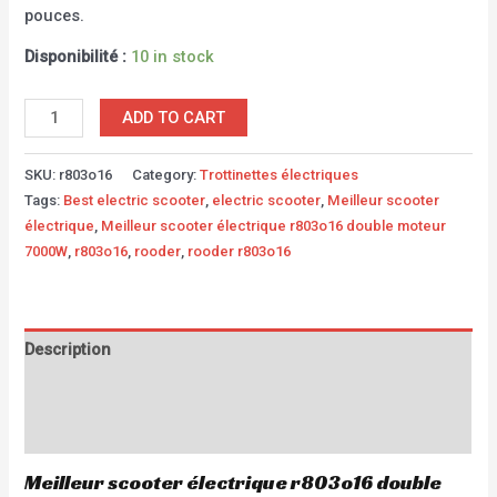
pouces.
Disponibilité :
10 in stock
ADD TO CART
SKU:
r803o16
Category:
Trottinettes électriques
Tags:
Best electric scooter
,
electric scooter
,
Meilleur scooter
électrique
,
Meilleur scooter électrique r803o16 double moteur
7000W
,
r803o16
,
rooder
,
rooder r803o16
Description
Additional information
Reviews (1)
Meilleur scooter électrique r803o16 double