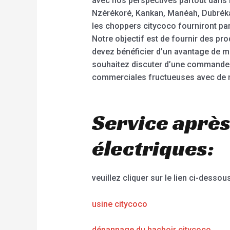
avec nos perspectives partout dans 
Nzérékoré, Kankan, Manéah, Dubréka, 
les choppers citycoco fourniront pa
Notre objectif est de fournir des pr
devez bénéficier d’un avantage de ma
souhaitez discuter d’une commande 
commerciales fructueuses avec de n
Service après
électriques:
veuillez cliquer sur le lien ci-dessous
usine citycoco
dépannage du hachoir citycoco