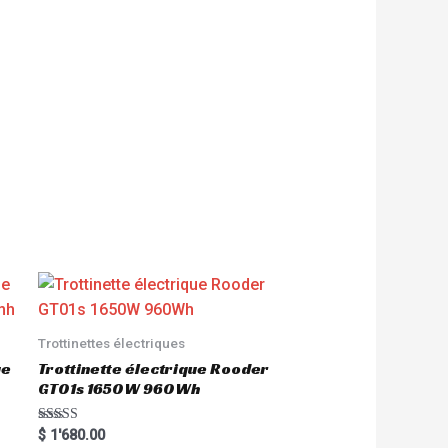
Trottinettes électriques
ue
Trottinette électrique Rooder
GT01s 1650W 960Wh
Rated
$
1'680.00
5.00