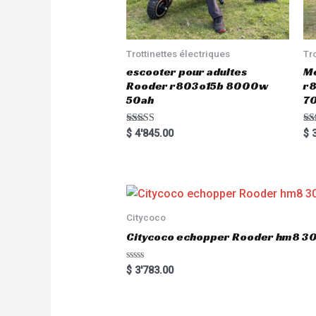
Trottinettes électriques
Tr
escooter pour adultes
Me
Rooder r803o15b 8000w
r8
50ah
7
Rated
Ra
$
4'845.00
$
3
5.00
5.
out of 5
out
Citycoco
Citycoco echopper Rooder hm8 
R
$
3'783.00
a
t
e
d
0