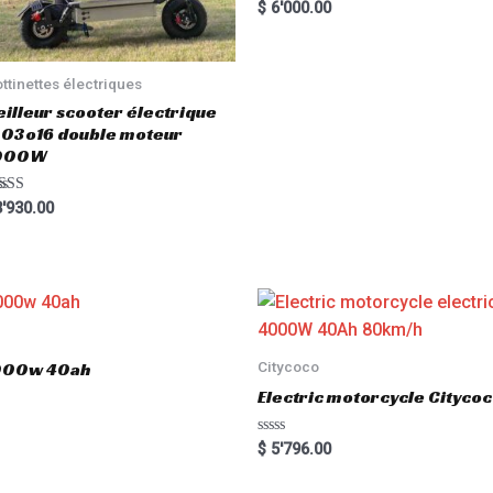
R
$
6'000.00
a
t
e
d
0
ottinettes électriques
o
u
illeur scooter électrique
t
03o16 double moteur
o
f
000W
5
ted
'930.00
00
 of 5
Citycoco
3000w 40ah
Electric motorcycle Cityc
R
$
5'796.00
a
t
e