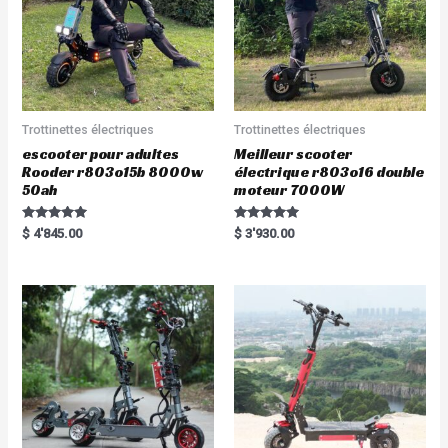
Trottinettes électriques
Trottinettes électriques
escooter pour adultes
Meilleur scooter
Rooder r803o15b 8000w
électrique r803o16 double
50ah
moteur 7000W
Rated
Rated
$
4'845.00
$
3'930.00
5.00
5.00
out of 5
out of 5