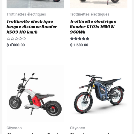
Trottinettes électriques
Trottinettes électriques
Trottinette électrique
Trottinette électrique
longue distance Rooder
Rooder GT01s 1650W
XS09 110 km/h
960Wh
R
Rated
$
6'000.00
$
1'680.00
a
5.00
t
out of 5
e
d
0
o
u
t
o
f
5
Citycoco
Citycoco