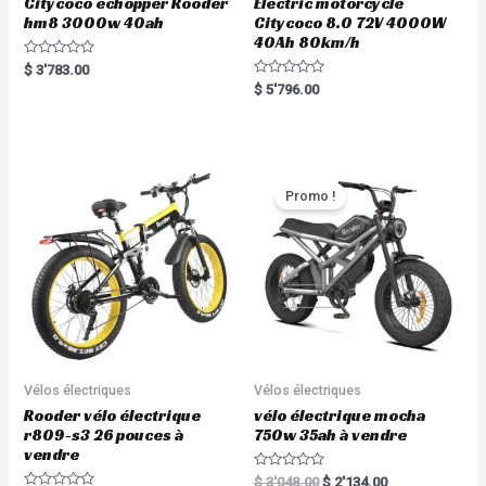
Citycoco echopper Rooder
Electric motorcycle
hm8 3000w 40ah
Citycoco 8.0 72V 4000W
40Ah 80km/h
R
$
3'783.00
a
R
$
5'796.00
t
a
e
t
d
e
0
d
o
0
u
o
t
u
o
t
Promo !
f
o
5
f
5
Vélos électriques
Vélos électriques
Rooder vélo électrique
vélo électrique mocha
r809-s3 26 pouces à
750w 35ah à vendre
vendre
R
$
3'048.00
$
2'134.00