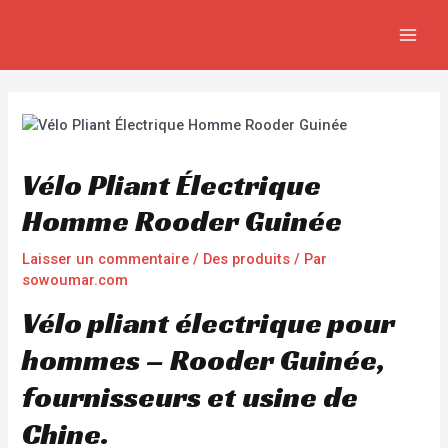
Aller
Navigation
MAIN
au
de
MEN
contenu
l’article
Vélo Pliant Électrique
Homme Rooder Guinée
Laisser un commentaire
/
Des produits
/ Par
sowoumar.com
Vélo pliant électrique pour
hommes – Rooder Guinée,
fournisseurs et usine de
Chine.