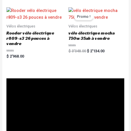
d
f
0
5
o
u
t
Promo !
o
f
5
Vélos électriques
Vélos électriques
Rooder vélo électrique
vélo électrique mocha
r809-s3 26 pouces à
750w 35ah à vendre
vendre
R
$
3'048.00
$
2'134.00
a
R
$
2'968.00
t
a
e
t
d
e
0
d
o
0
u
o
t
u
o
t
f
o
5
f
5