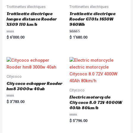
Trottinettes électriques
Trottinettes électriques
Trottinette électrique
Trottinette électrique
longue distance Rooder
Rooder GT01s 1650W
XS09 110 km/h
960Wh
R
Rated
$
6'000.00
$
1'680.00
a
5.00
t
out of 5
e
d
0
o
u
t
o
f
5
Citycoco
Citycoco echopper Rooder
hm8 3000w 40ah
Citycoco
Electric motorcycle
R
$
3'783.00
Citycoco 8.0 72V 4000W
a
40Ah 80km/h
t
e
d
0
R
$
5'796.00
o
a
u
t
t
e
o