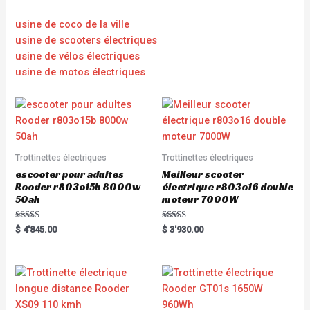
usine de coco de la ville
usine de scooters électriques
usine de vélos électriques
usine de motos électriques
Trottinettes électriques
Trottinettes électriques
escooter pour adultes
Meilleur scooter
Rooder r803o15b 8000w
électrique r803o16 double
50ah
moteur 7000W
Rated
Rated
$
4'845.00
$
3'930.00
5.00
5.00
out of 5
out of 5