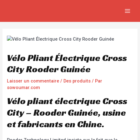
Aller
Navigation
MAIN
au
de
MEN
contenu
l’article
Vélo Pliant Électrique Cross
City Rooder Guinée
Laisser un commentaire
/
Des produits
/ Par
sowoumar.com
Vélo pliant électrique Cross
City – Rooder Guinée, usine
et fabricants en Chine.