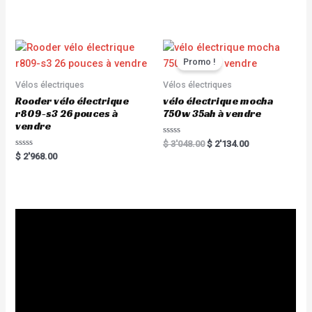
u
t
t
e
o
d
f
0
5
o
u
t
Promo !
o
f
5
Vélos électriques
Vélos électriques
Rooder vélo électrique
vélo électrique mocha
r809-s3 26 pouces à
750w 35ah à vendre
vendre
R
$
3'048.00
$
2'134.00
a
R
$
2'968.00
t
a
e
t
d
e
0
d
o
0
u
o
t
u
o
t
f
o
5
f
5