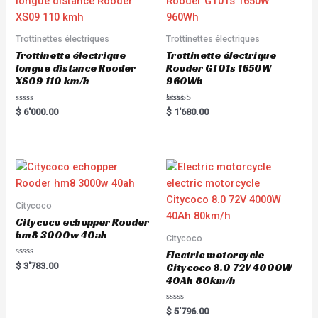
Trottinettes électriques
Trottinettes électriques
Trottinette électrique
Trottinette électrique
longue distance Rooder
Rooder GT01s 1650W
XS09 110 km/h
960Wh
R
Rated
$
6'000.00
$
1'680.00
a
5.00
t
out of 5
e
d
0
o
u
t
o
f
5
Citycoco
Citycoco echopper Rooder
hm8 3000w 40ah
Citycoco
Electric motorcycle
R
$
3'783.00
Citycoco 8.0 72V 4000W
a
40Ah 80km/h
t
e
d
0
R
$
5'796.00
o
a