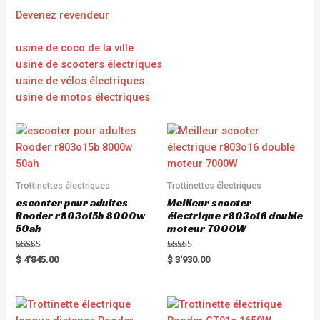
Devenez revendeur
usine de coco de la ville
usine de scooters électriques
usine de vélos électriques
usine de motos électriques
Trottinettes électriques
Trottinettes électriques
escooter pour adultes
Meilleur scooter
Rooder r803o15b 8000w
électrique r803o16 double
50ah
moteur 7000W
Rated
Rated
$
4'845.00
$
3'930.00
5.00
5.00
out of 5
out of 5