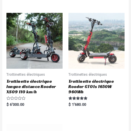
5.00
5.00
out of 5
out of 5
Trottinettes électriques
Trottinettes électriques
Trottinette électrique
Trottinette électrique
longue distance Rooder
Rooder GT01s 1650W
XS09 110 km/h
960Wh
R
Rated
$
6'000.00
$
1'680.00
a
5.00
t
out of 5
e
d
0
o
u