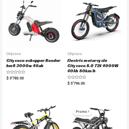
t
o
f
5
Citycoco
Citycoco
Citycoco echopper Rooder
Electric motorcycle
hm8 3000w 40ah
Citycoco 8.0 72V 4000W
40Ah 80km/h
R
$
3'783.00
a
R
$
5'796.00
t
a
e
t
d
e
0
d
o
0
u
o
t
u
o
t
Promo !
f
o
5
f
5