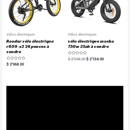
Vélos électriques
Vélos électriques
Rooder vélo électrique
vélo électrique mocha
r809-s3 26 pouces à
750w 35ah à vendre
vendre
R
$
3'048.00
$
2'134.00
a
R
$
2'968.00
t
a
e
t
d
e
0
d
o
0
u
o
t
u
o
t
f
o
5
f
5