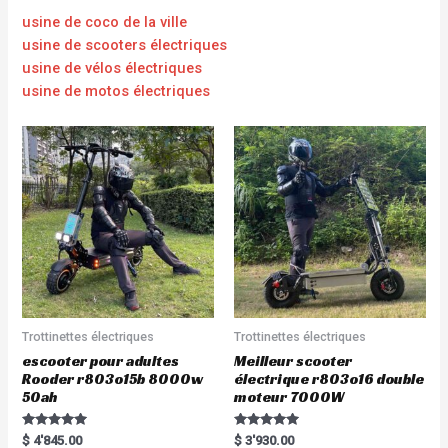
usine de coco de la ville
usine de scooters électriques
usine de vélos électriques
usine de motos électriques
Trottinettes électriques
Trottinettes électriques
escooter pour adultes
Meilleur scooter
Rooder r803o15b 8000w
électrique r803o16 double
50ah
moteur 7000W
Rated
Rated
$
4'845.00
$
3'930.00