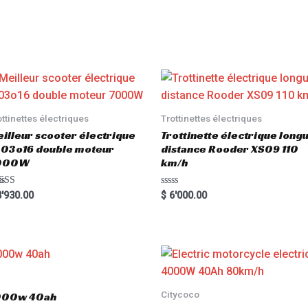
ottinettes électriques
Trottinettes électriques
illeur scooter électrique
Trottinette électrique long
03o16 double moteur
distance Rooder XS09 110
000W
km/h
ted
R
'930.00
$
6'000.00
00
a
 of 5
t
e
d
0
o
u
t
o
f
5
Citycoco
3000w 40ah