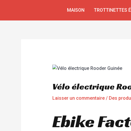
Aller
Navigation
MAISON
TROTTINETTES 
au
de
contenu
l’article
Vélo électrique Ro
Laisser un commentaire
/
Des produ
Ebike Fac