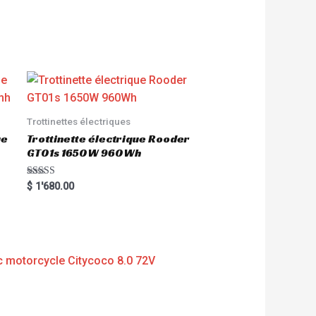
Trottinettes électriques
ue
Trottinette électrique Rooder
GT01s 1650W 960Wh
Rated
$
1'680.00
5.00
out of 5