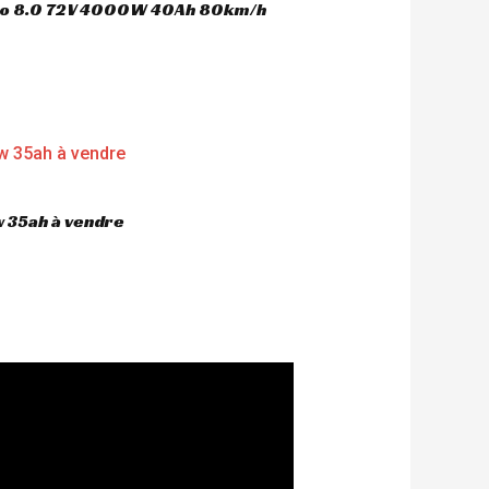
oco 8.0 72V 4000W 40Ah 80km/h
 35ah à vendre