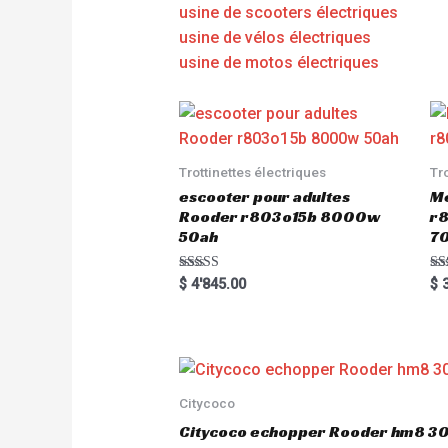
usine de scooters électriques
usine de vélos électriques
usine de motos électriques
Trottinettes électriques
Tr
escooter pour adultes
Me
Rooder r803o15b 8000w
r8
50ah
7
Rated
Ra
$
4'845.00
$
3
5.00
5.
out of 5
out
Citycoco
Citycoco echopper Rooder hm8 