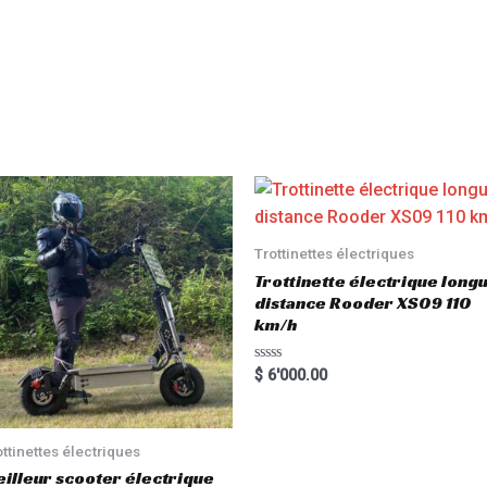
Trottinettes électriques
Trottinette électrique long
distance Rooder XS09 110
km/h
R
$
6'000.00
a
t
e
d
0
ottinettes électriques
o
u
illeur scooter électrique
t