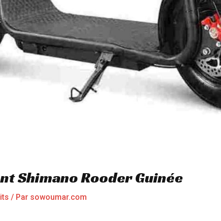
iant Shimano Rooder Guinée
its
/ Par
sowoumar.com