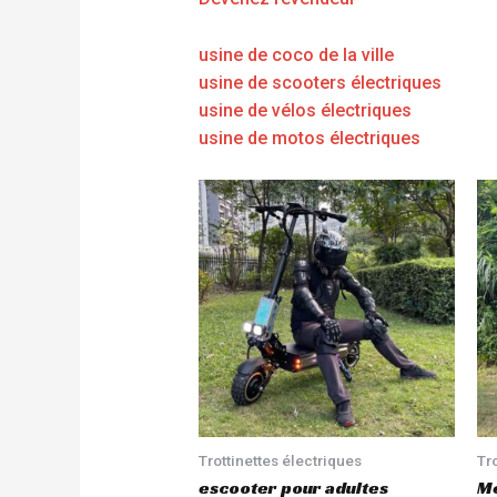
usine de coco de la ville
usine de scooters électriques
usine de vélos électriques
usine de motos électriques
Trottinettes électriques
Tr
escooter pour adultes
Me