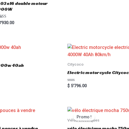
03o16 double moteur
o
f
000W
5
ted
'930.00
00
 of 5
Citycoco
3000w 40ah
Electric motorcycle Cityc
R
$
5'796.00
a
t
e
d
0
o
u
t
Promo !
o
Vélos électriques
f
5
6 pouces à vendre
vélo électrique mocha 750w