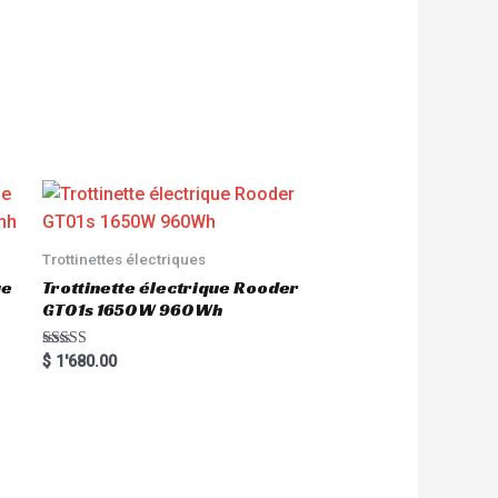
Trottinettes électriques
ue
Trottinette électrique Rooder
GT01s 1650W 960Wh
Rated
$
1'680.00
5.00
out of 5