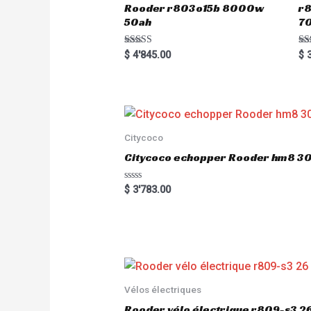
Rooder r803o15b 8000w
r8
50ah
7
Rated
Ra
$
4'845.00
$
3
5.00
5.
out of 5
out
Citycoco
Citycoco echopper Rooder hm8 
R
$
3'783.00
a
t
e
d
0
o
u
t
o
f
5
Vélos électriques
Rooder vélo électrique r809-s3 2