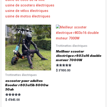
usine de scooters électriques
usine de vélos électriques
usine de motos électriques
Trottinettes électriques
Meilleur scooter
électrique r803o16 double
moteur 7000W
Rated
$
3'930.00
5.00
Trottinettes électriques
out of 5
escooter pour adultes
Rooder r803o15b 8000w
50ah
Rated
$
4'845.00
5.00
out of 5