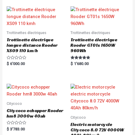
Trottinettes électriques
Trottinettes électriques
Trottinette électrique
Trottinette électrique
longue distance Rooder
Rooder GT01s 1650W
XS09 110 km/h
960Wh
R
Rated
$
6'000.00
$
1'680.00
a
5.00
t
out of 5
e
d
0
o
u
t
o
f
5
Citycoco
Citycoco echopper Rooder
hm8 3000w 40ah
Citycoco
Electric motorcycle
R
$
3'783.00
Citycoco 8.0 72V 4000W
a