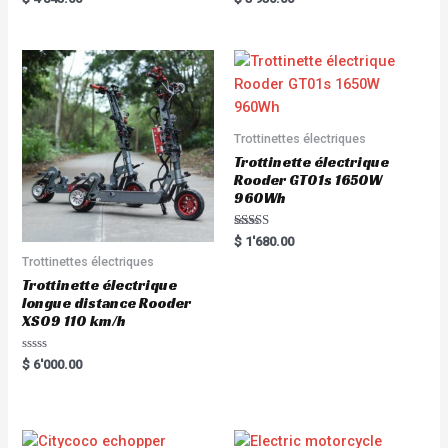
5.00
5.00
out of 5
out of 5
Trottinettes électriques
Trottinette électrique
Rooder GT01s 1650W
960Wh
Rated
$
1'680.00
5.00
Trottinettes électriques
out of 5
Trottinette électrique
longue distance Rooder
XS09 110 km/h
R
$
6'000.00
a
t
e
d
0
o
u