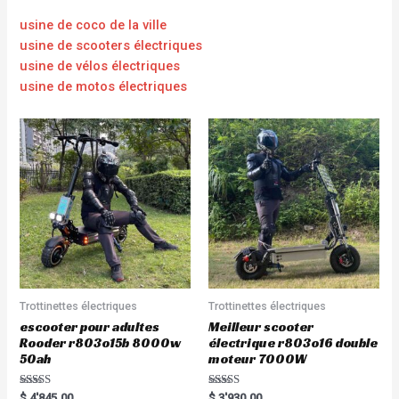
usine de coco de la ville
usine de scooters électriques
usine de vélos électriques
usine de motos électriques
Trottinettes électriques
Trottinettes électriques
escooter pour adultes
Meilleur scooter
Rooder r803o15b 8000w
électrique r803o16 double
50ah
moteur 7000W
Rated
Rated
$
4'845.00
$
3'930.00