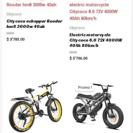
t
o
f
5
Citycoco
Citycoco echopper Rooder
hm8 3000w 40ah
Citycoco
Electric motorcycle
R
$
3'783.00
Citycoco 8.0 72V 4000W
a
40Ah 80km/h
t
e
d
0
R
$
5'796.00
o
a
u
t
t
e
o
d
f
0
5
o
u
t
Promo !
o
f
5