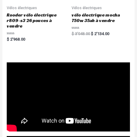
Vélos électriques
Vélos électriques
Rooder vélo électrique
vélo électrique mocha
r809-s3 26 pouces à
750w 35ah à vendre
vendre
R
$
3'048.00
$
2'134.00
a
R
$
2'968.00
t
a
e
t
d
e
0
d
o
0
u
o
t
u
o
t
f
o
5
f
5