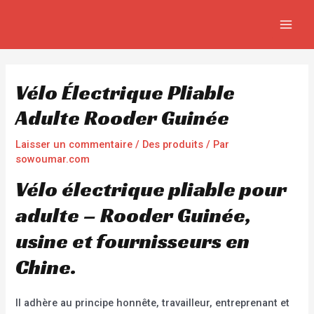
Aller
Navigation
MAIN
au
de
MEN
contenu
l’article
Vélo Électrique Pliable
Adulte Rooder Guinée
Laisser un commentaire
/
Des produits
/ Par
sowoumar.com
Vélo électrique pliable pour
adulte – Rooder Guinée,
usine et fournisseurs en
Chine.
Il adhère au principe honnête, travailleur, entreprenant et