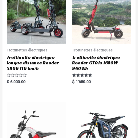
Trottinettes électriques
Trottinettes électriques
Trottinette électrique
Trottinette électrique
longue distance Rooder
Rooder GT01s 1650W
XS09 110 km/h
960Wh
R
Rated
$
6'000.00
$
1'680.00
a
5.00
t
out of 5
e
d
0
o
u
t
o
f
5