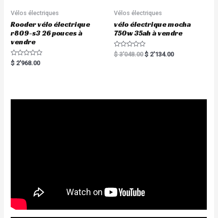
Vélos électriques
Vélos électriques
Rooder vélo électrique
vélo électrique mocha
r809-s3 26 pouces à
750w 35ah à vendre
vendre
R
$
3'048.00
$
2'134.00
a
R
$
2'968.00
t
a
e
t
d
e
0
d
o
0
u
o
t
u
o
t
f
o
5
f
5