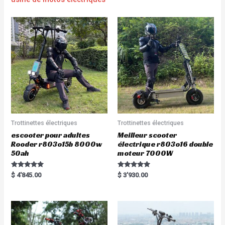
Trottinettes électriques
Trottinettes électriques
escooter pour adultes
Meilleur scooter
Rooder r803o15b 8000w
électrique r803o16 double
50ah
moteur 7000W
Rated
Rated
$
4'845.00
$
3'930.00
5.00
5.00
out of 5
out of 5