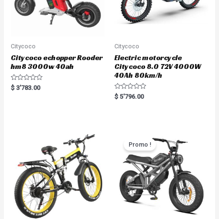
Citycoco
Citycoco
Citycoco echopper Rooder
Electric motorcycle
hm8 3000w 40ah
Citycoco 8.0 72V 4000W
40Ah 80km/h
R
$
3'783.00
a
R
$
5'796.00
t
a
e
t
d
e
0
d
o
0
u
o
t
u
o
t
Promo !
f
o
5
f
5