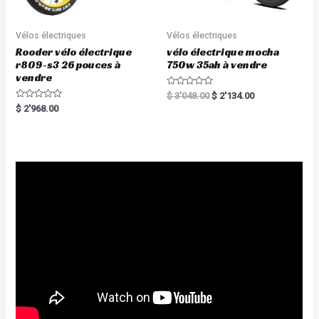
Vélos électriques
Vélos électriques
Rooder vélo électrique
vélo électrique mocha
r809-s3 26 pouces à
750w 35ah à vendre
vendre
R
$
3'048.00
$
2'134.00
a
R
$
2'968.00
t
a
e
t
d
e
0
d
o
0
u
o
t
u
o
t
f
o
5
f
5