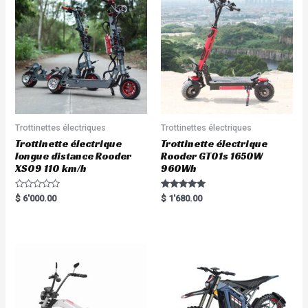
Trottinettes électriques
Trottinettes électriques
Trottinette électrique
Trottinette électrique
longue distance Rooder
Rooder GT01s 1650W
XS09 110 km/h
960Wh
R
Rated
$
6'000.00
$
1'680.00
a
5.00
t
out of 5
e
d
0
o
u
t
o
f
5