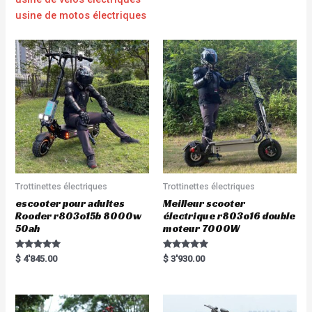
usine de motos électriques
Trottinettes électriques
Trottinettes électriques
escooter pour adultes
Meilleur scooter
Rooder r803o15b 8000w
électrique r803o16 double
50ah
moteur 7000W
Rated
Rated
$
4'845.00
$
3'930.00
5.00
5.00
out of 5
out of 5