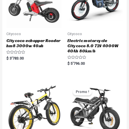
Citycoco
Citycoco
Citycoco echopper Rooder
Electric motorcycle
hm8 3000w 40ah
Citycoco 8.0 72V 4000W
40Ah 80km/h
R
$
3'783.00
a
R
$
5'796.00
t
a
e
t
d
e
0
d
o
0
u
o
t
u
o
t
Promo !
f
o
5
f
5