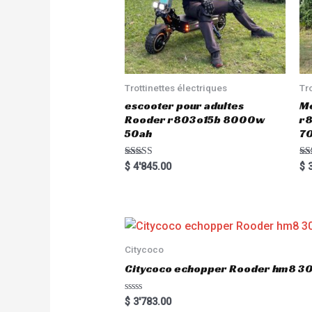
Trottinettes électriques
Tr
escooter pour adultes
Me
Rooder r803o15b 8000w
r8
50ah
7
Rated
Ra
$
4'845.00
$
3
5.00
5.
out of 5
out
Citycoco
Citycoco echopper Rooder hm8 
R
$
3'783.00
a