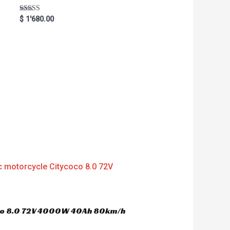
Rated
$
1'680.00
5.00
out of 5
oco 8.0 72V 4000W 40Ah 80km/h