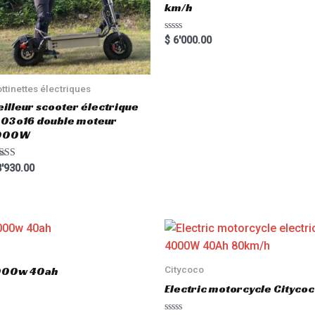
km/h
R
$
6'000.00
a
t
e
d
0
ottinettes électriques
o
u
illeur scooter électrique
t
03o16 double moteur
o
f
000W
5
ted
'930.00
00
 of 5
Citycoco
3000w 40ah
Electric motorcycle Cityc