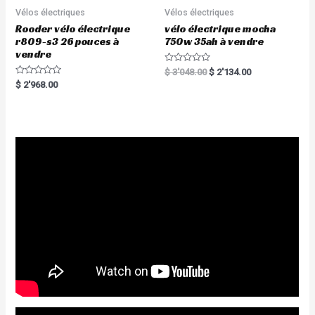
Vélos électriques
Vélos électriques
Rooder vélo électrique
vélo électrique mocha
r809-s3 26 pouces à
750w 35ah à vendre
vendre
R
$
3'048.00
$
2'134.00
a
R
$
2'968.00
t
a
e
t
d
e
0
d
o
0
u
o
t
u
o
t
f
o
5
f
5