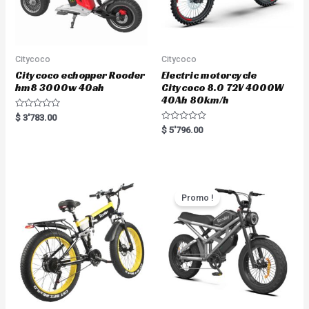
Citycoco
Citycoco
Citycoco echopper Rooder
Electric motorcycle
hm8 3000w 40ah
Citycoco 8.0 72V 4000W
40Ah 80km/h
R
$
3'783.00
a
R
$
5'796.00
t
a
e
t
d
e
0
d
o
0
u
o
t
u
o
t
Promo !
f
o
5
f
5