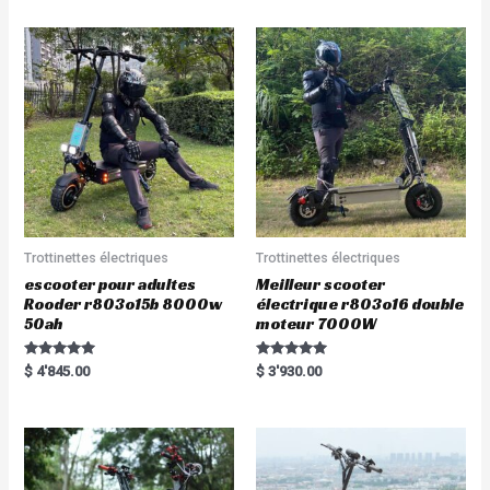
Trottinettes électriques
Trottinettes électriques
escooter pour adultes
Meilleur scooter
Rooder r803o15b 8000w
électrique r803o16 double
50ah
moteur 7000W
Rated
Rated
$
4'845.00
$
3'930.00
5.00
5.00
out of 5
out of 5