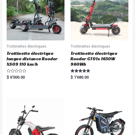
Trottinettes électriques
Trottinettes électriques
Trottinette électrique
Trottinette électrique
longue distance Rooder
Rooder GT01s 1650W
XS09 110 km/h
960Wh
R
Rated
$
6'000.00
$
1'680.00
a
5.00
t
out of 5
e
d
0
o
u
t
o
f
5