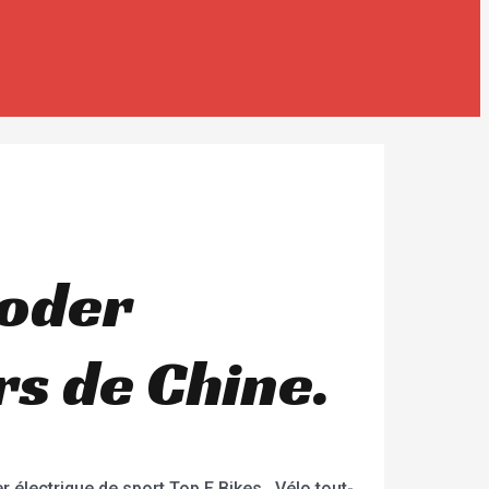
ooder
rs de Chine.
électrique de sport,Top E Bikes , Vélo tout-