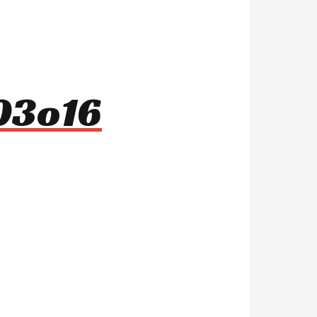
803o16