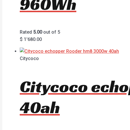
960Wh
Rated
5.00
out of 5
$
1'680.00
Citycoco
Citycoco ech
40ah