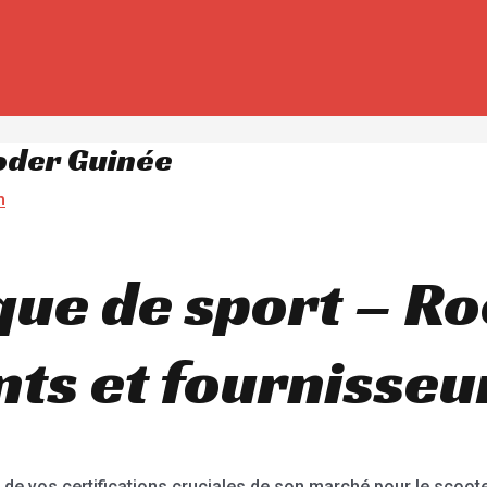
ooder Guinée
m
que de sport – R
nts et fournisseu
 vos certifications cruciales de son marché pour le scooter 