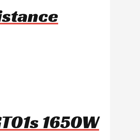
istance
 GT01s 1650W