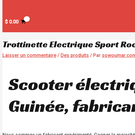
$
0.00
Trottinette Electrique Sport R
Laisser un commentaire
/
Des produits
/ Par
sowoumar.co
Scooter électri
Guinée, fabrica
Nous sommes un fabricant expérimenté. Gagner la majorité de