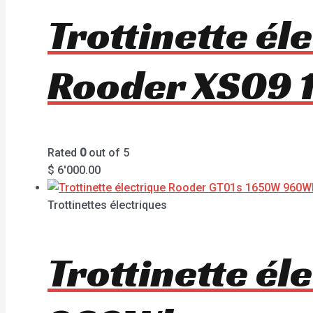
Trottinette él
Rooder XS09 
Rated
0
out of 5
$
6'000.00
Trottinettes électriques
Trottinette é