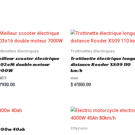
ottinettes électriques
Trottinettes électriques
illeur scooter électrique
Trottinette électrique long
03o16 double moteur
distance Rooder XS09 110
000W
km/h
ted
R
'930.00
$
6'000.00
00
a
 of 5
t
e
d
0
o
u
t
o
f
5
Citycoco
3000w 40ah