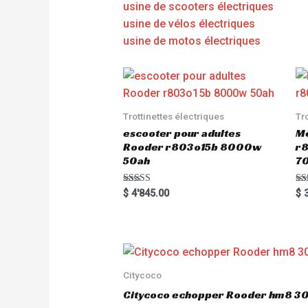
usine de scooters électriques
usine de vélos électriques
usine de motos électriques
Trottinettes électriques
Tr
escooter pour adultes
Me
Rooder r803o15b 8000w
r8
50ah
7
Rated
Ra
$
4'845.00
$
3
5.00
5.
out of 5
out
Citycoco
Citycoco echopper Rooder hm8 