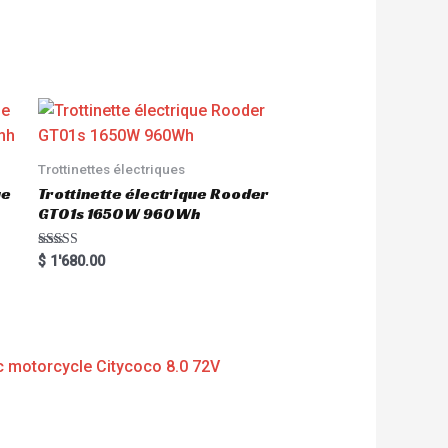
Trottinettes électriques
ue
Trottinette électrique Rooder
GT01s 1650W 960Wh
Rated
$
1'680.00
5.00
out of 5