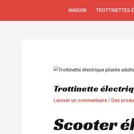
Aller
Navigation
MAISON
TROTTINETTES 
au
de
contenu
l’article
Trottinette électri
Laisser un commentaire
/
Des produ
Scooter él