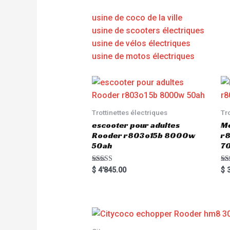
usine de coco de la ville
usine de scooters électriques
usine de vélos électriques
usine de motos électriques
Trottinettes électriques
Tr
escooter pour adultes
Me
Rooder r803o15b 8000w
r8
50ah
7
Rated
Ra
$
4'845.00
$
3
5.00
5.
out of 5
out