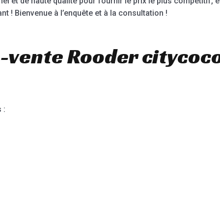
nel et de haute qualité pour fournir le prix le plus compétitif,
t ! Bienvenue à l’enquête et à la consultation !
-vente Rooder citycoc
 :