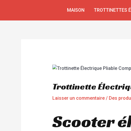
Aller
Navigation
MAISON
TROTTINETTES 
au
de
contenu
l’article
Trottinette Électr
Laisser un commentaire
/
Des produ
Scooter é