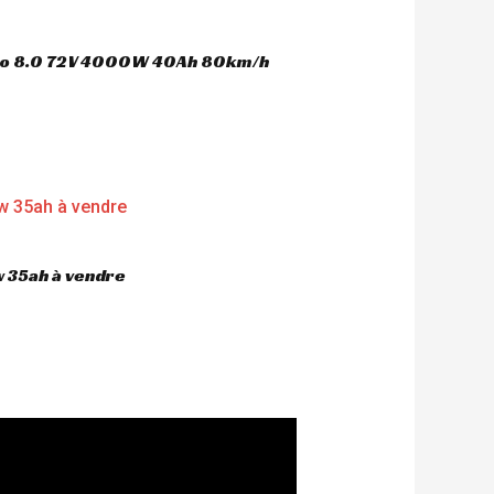
oco 8.0 72V 4000W 40Ah 80km/h
 35ah à vendre