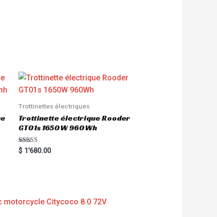
Trottinettes électriques
ue
Trottinette électrique Rooder
GT01s 1650W 960Wh
Rated
$
1'680.00
5.00
out of 5