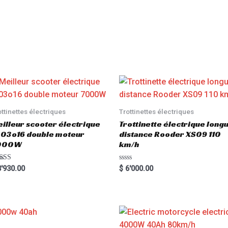
ottinettes électriques
Trottinettes électriques
illeur scooter électrique
Trottinette électrique long
03o16 double moteur
distance Rooder XS09 110
000W
km/h
ted
R
'930.00
$
6'000.00
00
a
 of 5
t
e
d
0
o
u
t
o