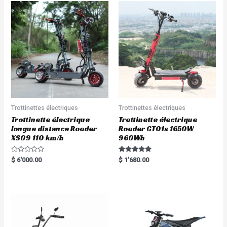
Trottinettes électriques
Trottinettes électriques
Trottinette électrique
Trottinette électrique
longue distance Rooder
Rooder GT01s 1650W
XS09 110 km/h
960Wh
R
Rated
$
6'000.00
$
1'680.00
a
5.00
t
out of 5
e
d
0
o
u
t
o
f
5