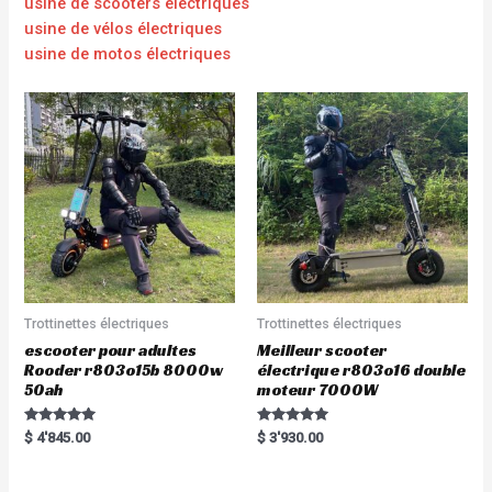
usine de scooters électriques
usine de vélos électriques
usine de motos électriques
Trottinettes électriques
Trottinettes électriques
escooter pour adultes
Meilleur scooter
Rooder r803o15b 8000w
électrique r803o16 double
50ah
moteur 7000W
Rated
Rated
$
4'845.00
$
3'930.00
5.00
5.00
out of 5
out of 5