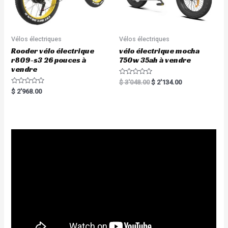
Vélos électriques
Vélos électriques
Rooder vélo électrique
vélo électrique mocha
r809-s3 26 pouces à
750w 35ah à vendre
vendre
R
$
3'048.00
$
2'134.00
a
R
$
2'968.00
t
a
e
t
d
e
0
d
o
0
u
o
t
u
o
t
f
o
5
f
5