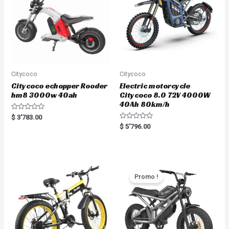
Citycoco
Citycoco
Citycoco echopper Rooder
Electric motorcycle
hm8 3000w 40ah
Citycoco 8.0 72V 4000W
40Ah 80km/h
R
$
3'783.00
a
R
$
5'796.00
t
a
e
t
d
e
0
d
o
0
u
o
t
u
o
t
Promo !
f
o
5
f
5