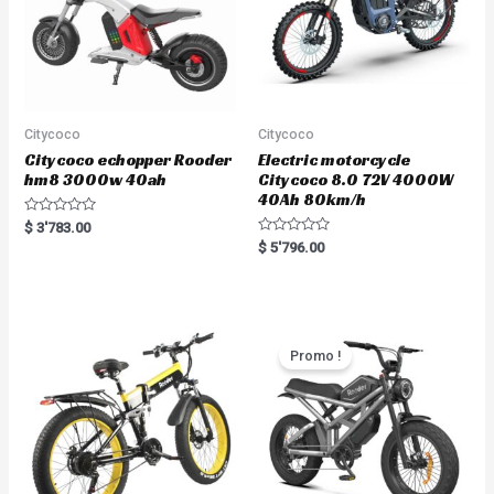
Citycoco
Citycoco
Citycoco echopper Rooder
Electric motorcycle
hm8 3000w 40ah
Citycoco 8.0 72V 4000W
40Ah 80km/h
R
$
3'783.00
a
R
$
5'796.00
t
a
e
t
d
e
0
d
o
0
u
o
t
u
o
t
Promo !
f
o
5
f
5