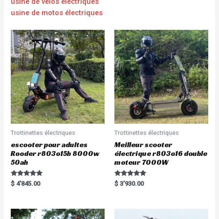
usine de vélos électriques
usine de motos électriques
Trottinettes électriques
Trottinettes électriques
escooter pour adultes
Meilleur scooter
Rooder r803o15b 8000w
électrique r803o16 double
50ah
moteur 7000W
Rated
Rated
$
4'845.00
$
3'930.00
5.00
5.00
out of 5
out of 5