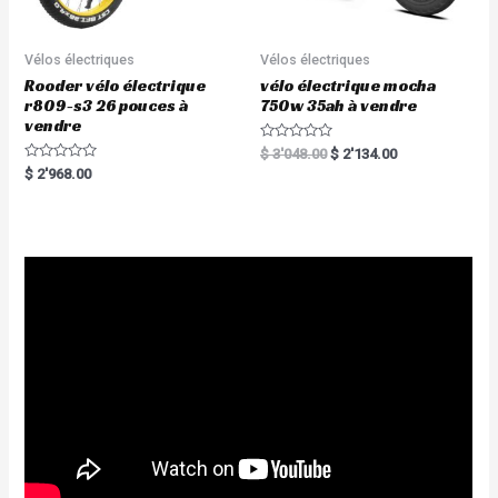
Vélos électriques
Vélos électriques
Rooder vélo électrique
vélo électrique mocha
r809-s3 26 pouces à
750w 35ah à vendre
vendre
R
$
3'048.00
$
2'134.00
a
R
$
2'968.00
t
a
e
t
d
e
0
d
o
0
u
o
t
u
o
t
f
o
5
f
5