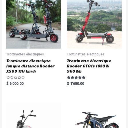
Trottinettes électriques
Trottinettes électriques
Trottinette électrique
Trottinette électrique
longue distance Rooder
Rooder GT01s 1650W
XS09 110 km/h
960Wh
R
Rated
$
6'000.00
$
1'680.00
a
5.00
t
out of 5
e
d
0
o
u
t
o
f
5