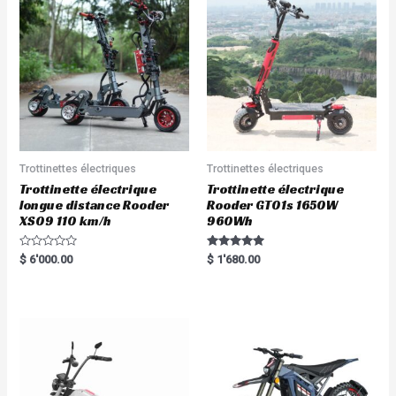
Trottinettes électriques
Trottinettes électriques
Trottinette électrique
Trottinette électrique
longue distance Rooder
Rooder GT01s 1650W
XS09 110 km/h
960Wh
R
Rated
$
6'000.00
$
1'680.00
a
5.00
t
out of 5
e
d
0
o
u
t
o
f
5