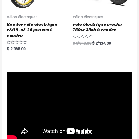
Vélos électriques
Vélos électriques
Rooder vélo électrique
vélo électrique mocha
r809-s3 26 pouces à
750w 35ah à vendre
vendre
R
$
3'048.00
$
2'134.00
a
R
$
2'968.00
t
a
e
t
d
e
0
d
o
0
u
o
t
u
o
t
f
o
5
f
5