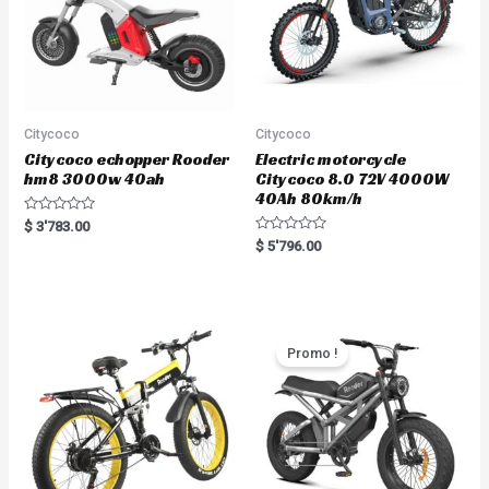
Citycoco
Citycoco
Citycoco echopper Rooder
Electric motorcycle
hm8 3000w 40ah
Citycoco 8.0 72V 4000W
40Ah 80km/h
R
$
3'783.00
a
R
$
5'796.00
t
a
e
t
d
e
0
d
o
0
u
o
t
u
o
t
Promo !
f
o
5
f
5