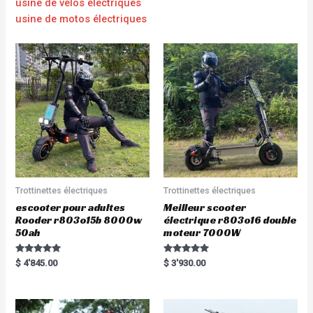
usine de vélos électriques
usine de motos électriques
Trottinettes électriques
Trottinettes électriques
escooter pour adultes
Meilleur scooter
Rooder r803o15b 8000w
électrique r803o16 double
50ah
moteur 7000W
Rated
Rated
$
4'845.00
$
3'930.00
5.00
5.00
out of 5
out of 5