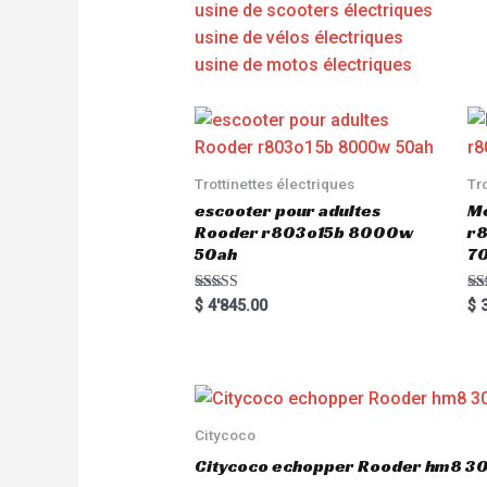
usine de scooters électriques
usine de vélos électriques
usine de motos électriques
Trottinettes électriques
Tr
escooter pour adultes
Me
Rooder r803o15b 8000w
r8
50ah
7
Rated
Ra
$
4'845.00
$
3
5.00
5.
out of 5
out
Citycoco
Citycoco echopper Rooder hm8 