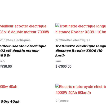
ottinettes électriques
Trottinettes électriques
illeur scooter électrique
Trottinette électrique long
03o16 double moteur
distance Rooder XS09 110
000W
km/h
ted
R
'930.00
$
6'000.00
00
a
 of 5
t
e
d
0
o
u
t
o
f
5
Citycoco
3000w 40ah