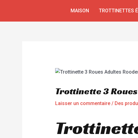
Aller
Navigation
MAISON
TROTTINETTES 
au
de
contenu
l’article
Trottinette 3 Roue
Laisser un commentaire
/
Des produ
Trottinett