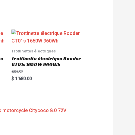
Trottinettes électriques
ue
Trottinette électrique Rooder
GT01s 1650W 960Wh
Rated
$
1'680.00
5.00
out of 5