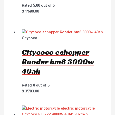
Rated
5.00
out of 5
$
1'680.00
Citycoco
Citycoco echopper
Rooder hm8 3000w
40ah
Rated
0
out of 5
$
3'783.00