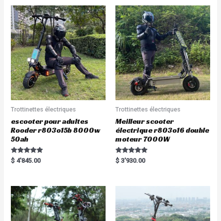
Trottinettes électriques
Trottinettes électriques
escooter pour adultes
Meilleur scooter
Rooder r803o15b 8000w
électrique r803o16 double
50ah
moteur 7000W
Rated
Rated
$
4'845.00
$
3'930.00
5.00
5.00
out of 5
out of 5