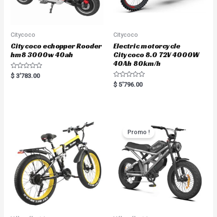
Citycoco
Citycoco
Citycoco echopper Rooder
Electric motorcycle
hm8 3000w 40ah
Citycoco 8.0 72V 4000W
40Ah 80km/h
R
$
3'783.00
a
R
$
5'796.00
t
a
e
t
d
e
0
d
o
0
u
o
t
u
o
t
Promo !
f
o
5
f
5