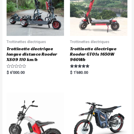
Trottinettes électriques
Trottinettes électriques
Trottinette électrique
Trottinette électrique
longue distance Rooder
Rooder GT01s 1650W
XS09 110 km/h
960Wh
R
Rated
$
6'000.00
$
1'680.00
a
5.00
t
out of 5
e
d
0
o
u
t
o
f
5