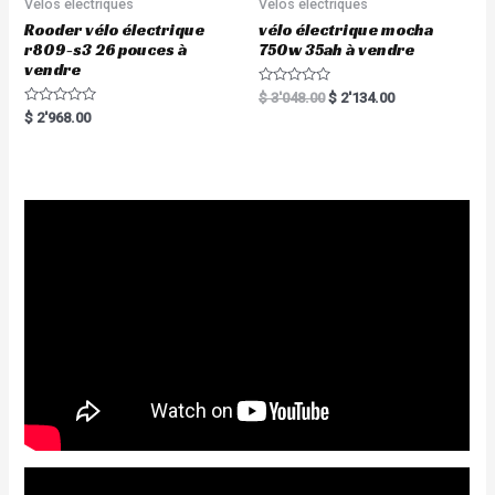
Vélos électriques
Vélos électriques
Rooder vélo électrique
vélo électrique mocha
r809-s3 26 pouces à
750w 35ah à vendre
vendre
R
$
3'048.00
$
2'134.00
a
R
$
2'968.00
t
a
e
t
d
e
0
d
o
0
u
o
t
u
o
t
f
o
5
f
5