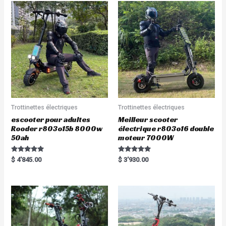
Trottinettes électriques
Trottinettes électriques
escooter pour adultes
Meilleur scooter
Rooder r803o15b 8000w
électrique r803o16 double
50ah
moteur 7000W
Rated
Rated
$
4'845.00
$
3'930.00
5.00
5.00
out of 5
out of 5