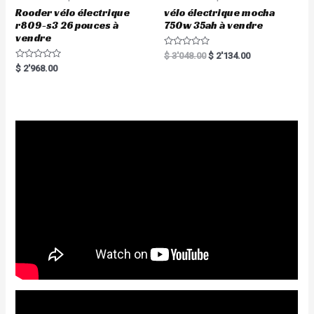
Rooder vélo électrique
vélo électrique mocha
r809-s3 26 pouces à
750w 35ah à vendre
vendre
R
$
3'048.00
$
2'134.00
a
R
$
2'968.00
t
a
e
t
d
e
0
d
o
0
u
o
t
u
o
t
f
o
5
f
5