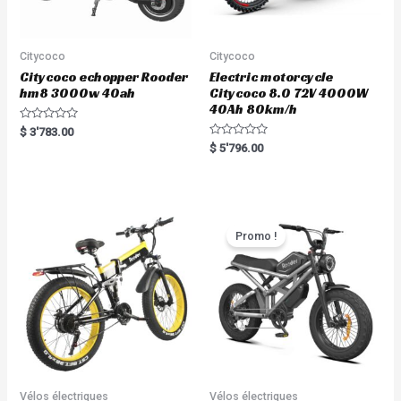
Citycoco
Citycoco
Citycoco echopper Rooder
Electric motorcycle
hm8 3000w 40ah
Citycoco 8.0 72V 4000W
40Ah 80km/h
R
$
3'783.00
a
R
$
5'796.00
t
a
e
t
d
e
0
d
o
0
u
o
t
u
o
t
Promo !
f
o
5
f
5
Vélos électriques
Vélos électriques