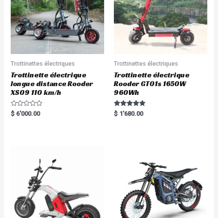
Trottinettes électriques
Trottinettes électriques
Trottinette électrique
Trottinette électrique
longue distance Rooder
Rooder GT01s 1650W
XS09 110 km/h
960Wh
R
Rated
$
6'000.00
$
1'680.00
a
5.00
t
out of 5
e
d
0
o
u
t
o
f
5