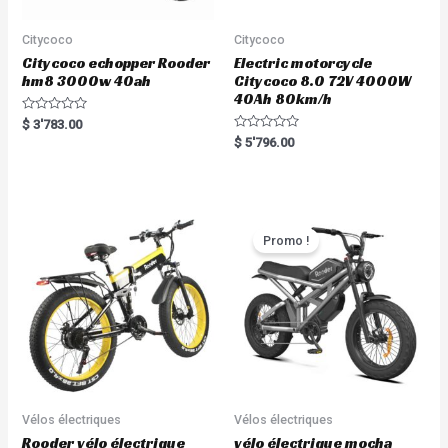
Citycoco
Citycoco
Citycoco echopper Rooder
Electric motorcycle
hm8 3000w 40ah
Citycoco 8.0 72V 4000W
40Ah 80km/h
R
$
3'783.00
a
R
$
5'796.00
t
a
e
t
d
e
0
d
o
0
u
o
t
u
o
t
Promo !
f
o
5
f
5
Vélos électriques
Vélos électriques
Rooder vélo électrique
vélo électrique mocha