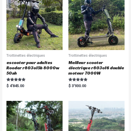
Trottinettes électriques
Trottinettes électriques
escooter pour adultes
Meilleur scooter
Rooder r803o15b 8000w
électrique r803o16 double
50ah
moteur 7000W
Rated
Rated
$
4'845.00
$
3'930.00
5.00
5.00
out of 5
out of 5