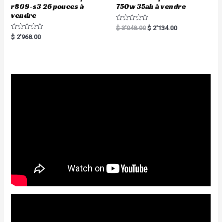
r809-s3 26 pouces à
750w 35ah à vendre
vendre
R
$
3'048.00
$
2'134.00
a
R
$
2'968.00
t
a
e
t
d
e
0
d
o
0
u
o
t
u
o
t
f
o
5
f
5