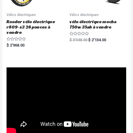
Vélos électriques
Vélos électriques
Rooder vélo électrique
vélo électrique mocha
r809-s3 26 pouces à
750w 35ah à vendre
vendre
R
$
3'048.00
$
2'134.00
a
R
$
2'968.00
t
a
e
t
d
e
0
d
o
0
u
o
t
u
o
t
f
o
5
f
5