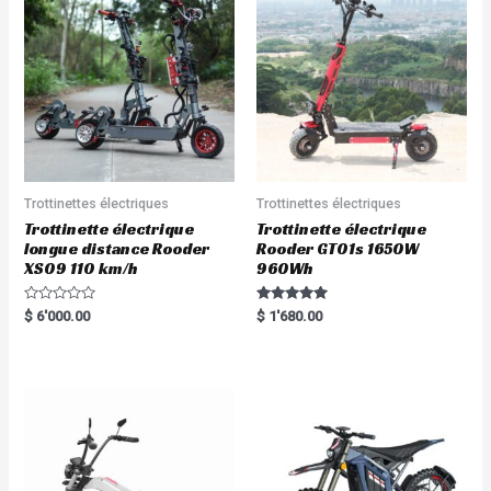
Trottinettes électriques
Trottinettes électriques
Trottinette électrique
Trottinette électrique
longue distance Rooder
Rooder GT01s 1650W
XS09 110 km/h
960Wh
R
Rated
$
6'000.00
$
1'680.00
a
5.00
t
out of 5
e
d
0
o
u
t
o
f
5