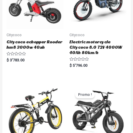
Citycoco
Citycoco
Citycoco echopper Rooder
Electric motorcycle
hm8 3000w 40ah
Citycoco 8.0 72V 4000W
40Ah 80km/h
R
$
3'783.00
a
R
$
5'796.00
t
a
e
t
d
e
0
d
o
0
u
o
t
u
o
t
Promo !
f
o
5
f
5