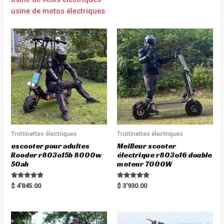
usine de motos électriques
Trottinettes électriques
Trottinettes électriques
escooter pour adultes
Meilleur scooter
Rooder r803o15b 8000w
électrique r803o16 double
50ah
moteur 7000W
Rated
Rated
$
4'845.00
$
3'930.00
5.00
5.00
out of 5
out of 5