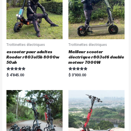
Trottinettes électriques
Trottinettes électriques
escooter pour adultes
Meilleur scooter
Rooder r803o15b 8000w
électrique r803o16 double
50ah
moteur 7000W
Rated
Rated
$
4'845.00
$
3'930.00
5.00
5.00
out of 5
out of 5