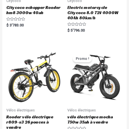
Citycoco
Citycoco
Citycoco echopper Rooder
Electric motorcycle
hm8 3000w 40ah
Citycoco 8.0 72V 4000W
40Ah 80km/h
R
$
3'783.00
a
R
$
5'796.00
t
a
e
t
d
e
0
d
o
0
u
o
t
u
o
t
Promo !
f
o
5
f
5
Vélos électriques
Vélos électriques
Rooder vélo électrique
vélo électrique mocha
r809-s3 26 pouces à
750w 35ah à vendre
vendre