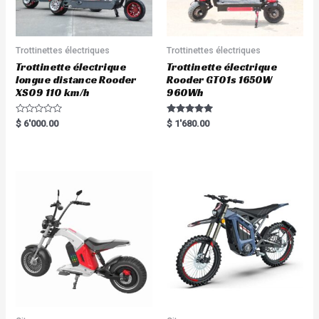
Trottinettes électriques
Trottinettes électriques
Trottinette électrique
Trottinette électrique
longue distance Rooder
Rooder GT01s 1650W
XS09 110 km/h
960Wh
R
Rated
$
6'000.00
$
1'680.00
a
5.00
t
out of 5
e
d
0
o
u
t
o
f
5