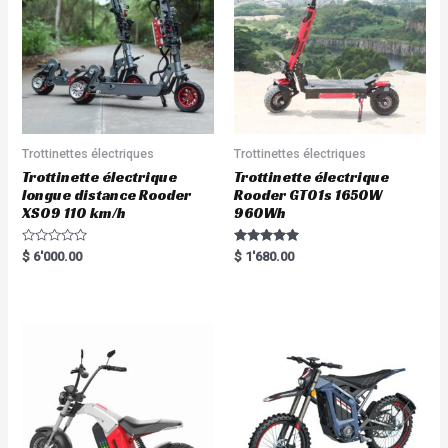
Trottinettes électriques
Trottinettes électriques
Trottinette électrique
Trottinette électrique
longue distance Rooder
Rooder GT01s 1650W
XS09 110 km/h
960Wh
R
Rated
$
6'000.00
$
1'680.00
a
5.00
t
out of 5
e
d
0
o
u
t
o
f
5