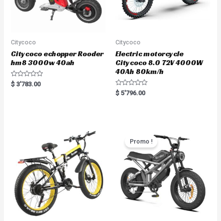
Citycoco
Citycoco
Citycoco echopper Rooder
Electric motorcycle
hm8 3000w 40ah
Citycoco 8.0 72V 4000W
40Ah 80km/h
R
$
3'783.00
a
R
$
5'796.00
t
a
e
t
d
e
0
d
o
0
u
o
t
u
o
t
Promo !
f
o
5
f
5