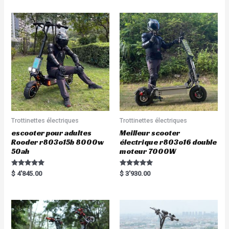
Trottinettes électriques
Trottinettes électriques
escooter pour adultes
Meilleur scooter
Rooder r803o15b 8000w
électrique r803o16 double
50ah
moteur 7000W
Rated
Rated
$
4'845.00
$
3'930.00
5.00
5.00
out of 5
out of 5