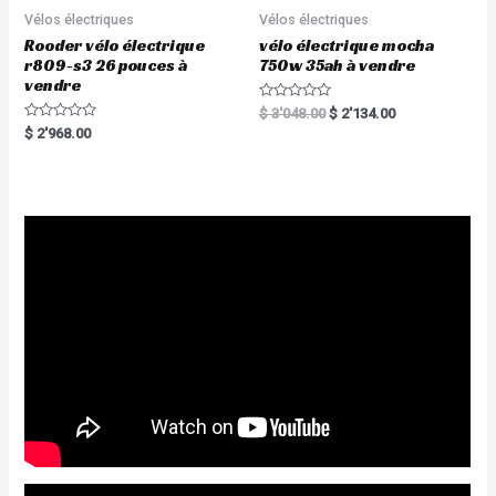
Vélos électriques
Vélos électriques
Rooder vélo électrique
vélo électrique mocha
r809-s3 26 pouces à
750w 35ah à vendre
vendre
R
$
3'048.00
$
2'134.00
a
R
$
2'968.00
t
a
e
t
d
e
0
d
o
0
u
o
t
u
o
t
f
o
5
f
5