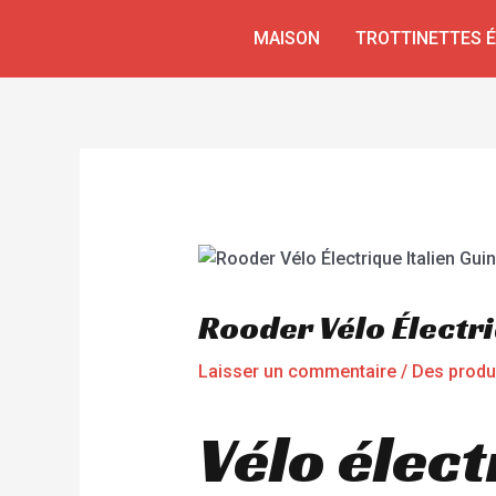
Aller
Navigation
MAISON
TROTTINETTES 
au
de
contenu
l’article
Rooder Vélo Électri
Laisser un commentaire
/
Des produ
Vélo élect