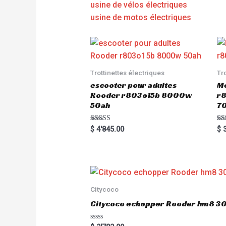
usine de vélos électriques
usine de motos électriques
Trottinettes électriques
Tr
escooter pour adultes
Me
Rooder r803o15b 8000w
r8
50ah
7
Rated
Ra
$
4'845.00
$
3
5.00
5.
out of 5
out
Citycoco
Citycoco echopper Rooder hm8 