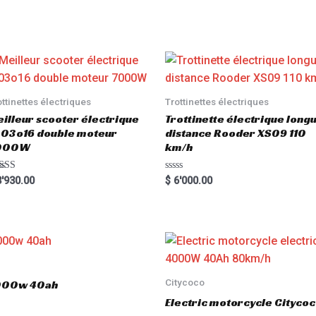
ottinettes électriques
Trottinettes électriques
illeur scooter électrique
Trottinette électrique long
03o16 double moteur
distance Rooder XS09 110
000W
km/h
ted
R
'930.00
$
6'000.00
00
a
 of 5
t
e
d
0
o
u
t
o
f
5
Citycoco
3000w 40ah
Electric motorcycle Cityc