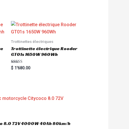
Trottinettes électriques
ue
Trottinette électrique Rooder
GT01s 1650W 960Wh
Rated
$
1'680.00
5.00
out of 5
oco 8.0 72V 4000W 40Ah 80km/h