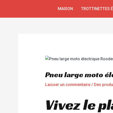
Aller
Navigation
MAISON
TROTTINETTES 
au
de
contenu
l’article
Pneu large moto él
Laisser un commentaire
/
Des produ
Vivez le p