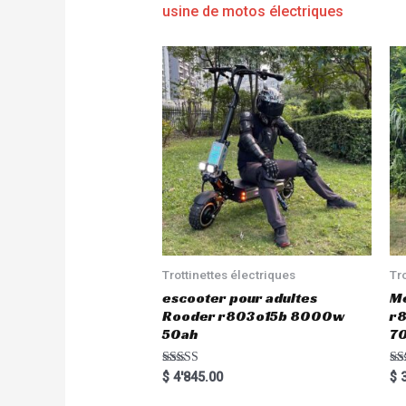
usine de motos électriques
Trottinettes électriques
Tr
escooter pour adultes
Me
Rooder r803o15b 8000w
r8
50ah
7
Rated
Ra
$
4'845.00
$
3
5.00
5.
out of 5
out