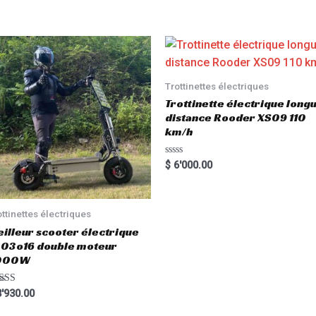
Trottinettes électriques
Trottinette électrique long
distance Rooder XS09 110
km/h
R
$
6'000.00
a
t
e
d
0
ottinettes électriques
o
u
illeur scooter électrique
t
03o16 double moteur
o
f
000W
5
ted
'930.00
00
 of 5