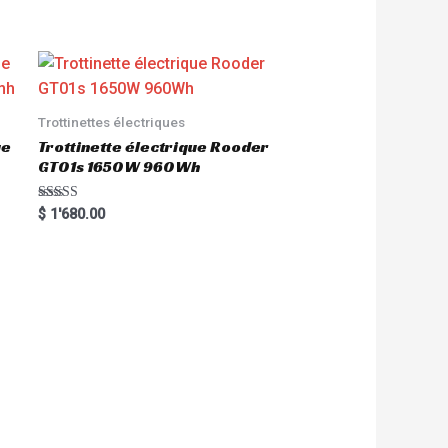
Trottinettes électriques
ue
Trottinette électrique Rooder
GT01s 1650W 960Wh
Rated
$
1'680.00
5.00
out of 5