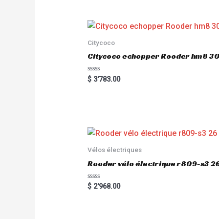
Citycoco
Citycoco echopper Rooder hm8 
R
$
3'783.00
a
t
e
d
0
o
u
t
o
f
5
Vélos électriques
Rooder vélo électrique r809-s3 2
R
$
2'968.00
a
t
e
d
0