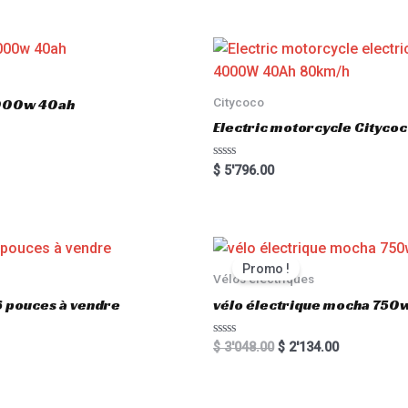
Citycoco
3000w 40ah
Electric motorcycle Cityc
R
$
5'796.00
a
t
e
d
0
o
u
t
Promo !
o
Vélos électriques
f
5
6 pouces à vendre
vélo électrique mocha 750w
R
$
3'048.00
$
2'134.00
a
t
e
d
0