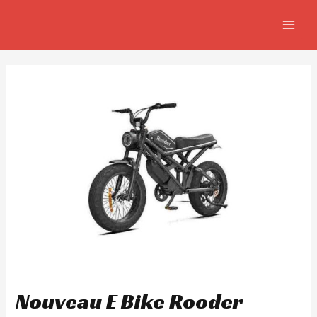
Aller
Navigation
MAIN
au
de
MEN
contenu
l’article
Nouveau E Bike Rooder