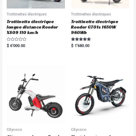
Trottinettes électriques
Trottinettes électriques
Trottinette électrique
Trottinette électrique
longue distance Rooder
Rooder GT01s 1650W
XS09 110 km/h
960Wh
R
Rated
$
6'000.00
$
1'680.00
a
5.00
t
out of 5
e
d
0
o
u
t
o
f
5
Citycoco
Citycoco