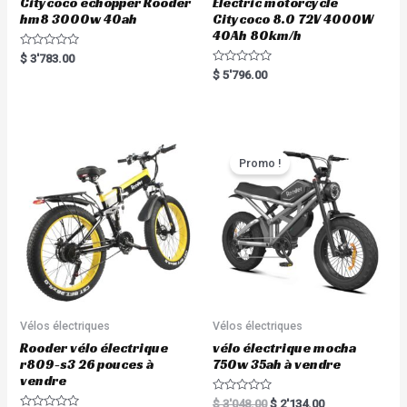
Citycoco echopper Rooder
Electric motorcycle
hm8 3000w 40ah
Citycoco 8.0 72V 4000W
40Ah 80km/h
R
$
3'783.00
a
R
$
5'796.00
t
a
e
t
d
e
0
d
o
0
u
o
t
u
o
t
Promo !
f
o
5
f
5
Vélos électriques
Vélos électriques
Rooder vélo électrique
vélo électrique mocha
r809-s3 26 pouces à
750w 35ah à vendre
vendre
R
$
3'048.00
$
2'134.00