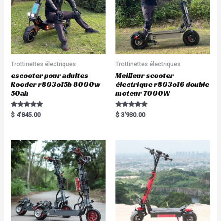
Trottinettes électriques
Trottinettes électriques
escooter pour adultes
Meilleur scooter
Rooder r803o15b 8000w
électrique r803o16 double
50ah
moteur 7000W
Rated
Rated
$
4'845.00
$
3'930.00
5.00
5.00
out of 5
out of 5