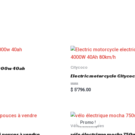
o
f
5
Citycoco
3000w 40ah
Electric motorcycle Cityc
R
$
5'796.00
a
t
e
d
0
o
u
t
Promo !
o
Vélos électriques
f
5
6 pouces à vendre
vélo électrique mocha 750w