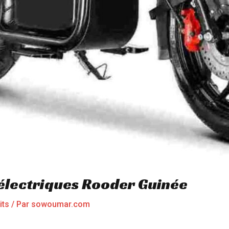
 électriques Rooder Guinée
its
/ Par
sowoumar.com