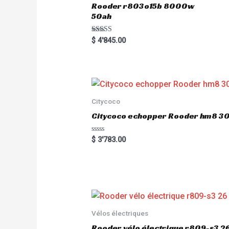
Rooder r803o15b 8000w
50ah
Rated
$
4'845.00
5.00
out of 5
Citycoco
Citycoco echopper Rooder hm8 
R
$
3'783.00
a
t
e
d
0
o
u
t
o
f
5
Vélos électriques
Rooder vélo électrique r809-s3 2