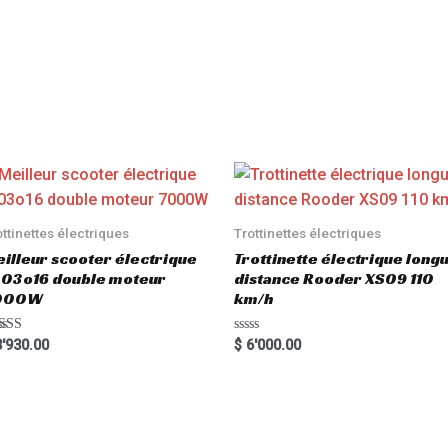
ottinettes électriques
Trottinettes électriques
illeur scooter électrique
Trottinette électrique long
03o16 double moteur
distance Rooder XS09 110
000W
km/h
ted
R
'930.00
$
6'000.00
00
a
 of 5
t
e
d
0
o
u
t