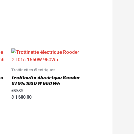
Trottinettes électriques
ue
Trottinette électrique Rooder
GT01s 1650W 960Wh
Rated
$
1'680.00
5.00
out of 5