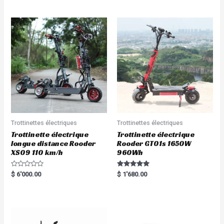
out of 5
out of 5
Trottinettes électriques
Trottinettes électriques
Trottinette électrique
Trottinette électrique
longue distance Rooder
Rooder GT01s 1650W
XS09 110 km/h
960Wh
R
Rated
$
6'000.00
$
1'680.00
a
5.00
t
out of 5
e
d
0
o
u
t