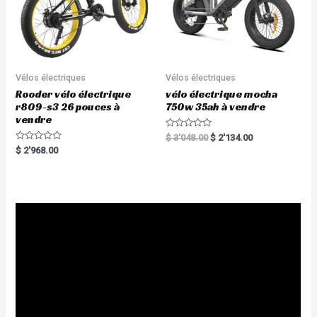
Vélos électriques
Vélos électriques
Rooder vélo électrique
vélo électrique mocha
r809-s3 26 pouces à
750w 35ah à vendre
vendre
R
$
3'048.00
$
2'134.00
a
R
$
2'968.00
t
a
e
t
d
e
0
d
o
0
u
o
t
u
o
t
f
o
5
f
5