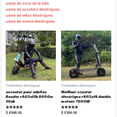
usine de coco de la ville
usine de scooters électriques
usine de vélos électriques
usine de motos électriques
Trottinettes électriques
Trottinettes électriques
escooter pour adultes
Meilleur scooter
Rooder r803o15b 8000w
électrique r803o16 double
50ah
moteur 7000W
Rated
Rated
$
4'845.00
$
3'930.00
5.00
5.00