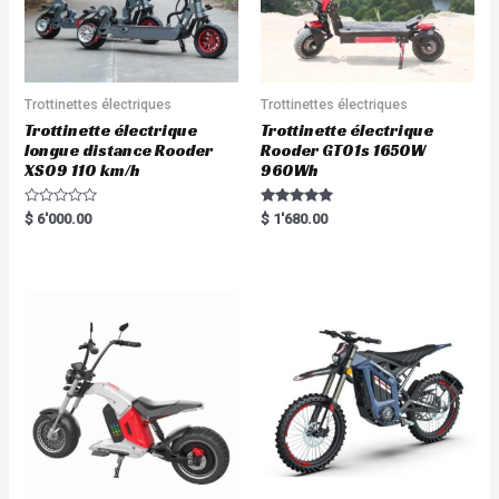
Trottinettes électriques
Trottinettes électriques
Trottinette électrique
Trottinette électrique
longue distance Rooder
Rooder GT01s 1650W
XS09 110 km/h
960Wh
R
Rated
$
6'000.00
$
1'680.00
a
5.00
t
out of 5
e
d
0
o
u
t
o
f
5