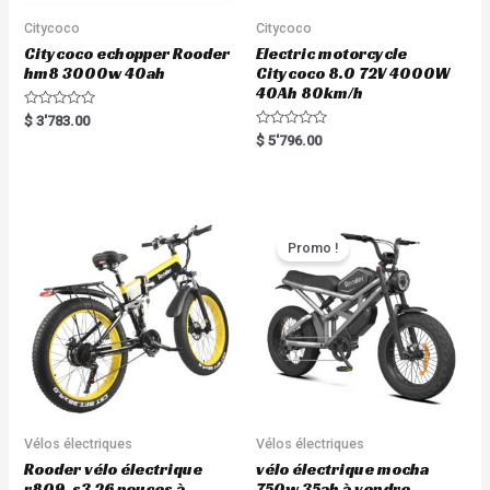
Citycoco
Citycoco
Citycoco echopper Rooder
Electric motorcycle
hm8 3000w 40ah
Citycoco 8.0 72V 4000W
40Ah 80km/h
R
$
3'783.00
a
R
$
5'796.00
t
a
e
t
d
e
0
d
o
0
u
o
t
u
o
t
Promo !
f
o
5
f
5
Vélos électriques
Vélos électriques
Rooder vélo électrique
vélo électrique mocha
r809-s3 26 pouces à
750w 35ah à vendre