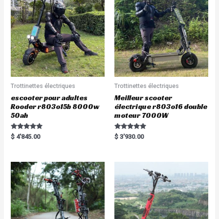
Trottinettes électriques
Trottinettes électriques
escooter pour adultes
Meilleur scooter
Rooder r803o15b 8000w
électrique r803o16 double
50ah
moteur 7000W
Rated
Rated
$
4'845.00
$
3'930.00
5.00
5.00
out of 5
out of 5