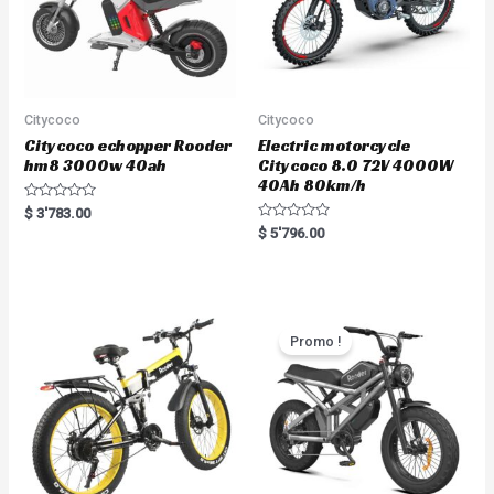
Citycoco
Citycoco
Citycoco echopper Rooder
Electric motorcycle
hm8 3000w 40ah
Citycoco 8.0 72V 4000W
40Ah 80km/h
R
$
3'783.00
a
R
$
5'796.00
t
a
e
t
d
e
0
d
o
0
u
o
t
u
o
t
Promo !
f
o
5
f
5