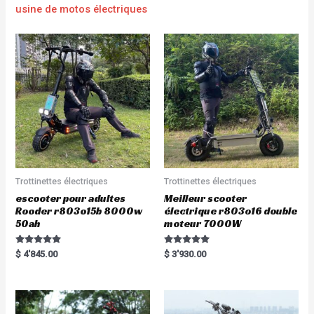
usine de motos électriques
Trottinettes électriques
Trottinettes électriques
escooter pour adultes
Meilleur scooter
Rooder r803o15b 8000w
électrique r803o16 double
50ah
moteur 7000W
Rated
Rated
$
4'845.00
$
3'930.00
5.00
5.00
out of 5
out of 5