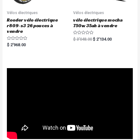
Vélos électriques
Vélos électriques
Rooder vélo électrique
vélo électrique mocha
r809-s3 26 pouces à
750w 35ah à vendre
vendre
R
$
3'048.00
$
2'134.00
a
R
$
2'968.00
t
a
e
t
d
e
0
d
o
0
u
o
t
u
o
t
f
o
5
f
5