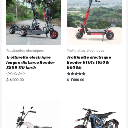
Trottinettes électriques
Trottinettes électriques
Trottinette électrique
Trottinette électrique
longue distance Rooder
Rooder GT01s 1650W
XS09 110 km/h
960Wh
R
Rated
$
6'000.00
$
1'680.00
a
5.00
t
out of 5
e
d
0
o
u
t
o
f
5