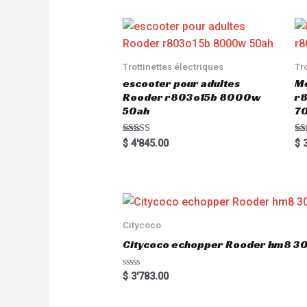
Trottinettes électriques
Tr
escooter pour adultes
Me
Rooder r803o15b 8000w
r8
50ah
7
Rated
Ra
$
4'845.00
$
3
5.00
5.
out of 5
out
Citycoco
Citycoco echopper Rooder hm8 
R
$
3'783.00
a
t
e