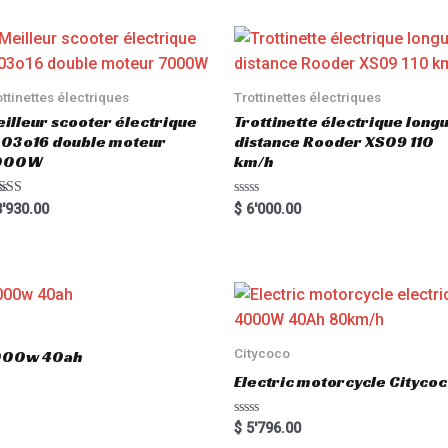
ottinettes électriques
Trottinettes électriques
illeur scooter électrique
Trottinette électrique long
03o16 double moteur
distance Rooder XS09 110
000W
km/h
ted
R
'930.00
$
6'000.00
00
a
 of 5
t
e
d
0
o
u
t
o
f
5
Citycoco
3000w 40ah
Electric motorcycle Cityc
R
$
5'796.00
a