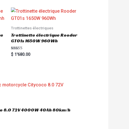
Trottinettes électriques
ue
Trottinette électrique Rooder
GT01s 1650W 960Wh
Rated
$
1'680.00
5.00
out of 5
oco 8.0 72V 4000W 40Ah 80km/h