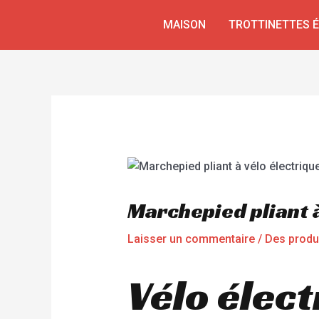
Aller
Navigation
MAISON
TROTTINETTES 
au
de
contenu
l’article
Marchepied pliant 
Laisser un commentaire
/
Des produ
Vélo élect