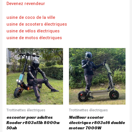
Devenez revendeur
usine de coco de la ville
usine de scooters électriques
usine de vélos électriques
usine de motos électriques
Trottinettes électriques
Trottinettes électriques
escooter pour adultes
Meilleur scooter
Rooder r803o15b 8000w
électrique r803o16 double
50ah
moteur 7000W