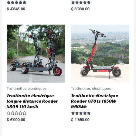
Rated
Rated
$
4'845.00
$
3'930.00
5.00
5.00
out of 5
out of 5
Trottinettes électriques
Trottinettes électriques
Trottinette électrique
Trottinette électrique
longue distance Rooder
Rooder GT01s 1650W
XS09 110 km/h
960Wh
R
Rated
$
6'000.00
$
1'680.00
a
5.00
t
out of 5
e
d