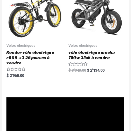
5
Vélos électriques
Vélos électriques
Rooder vélo électrique
vélo électrique mocha
r809-s3 26 pouces à
750w 35ah à vendre
vendre
R
$
3'048.00
$
2'134.00
a
R
$
2'968.00
t
a
e
t
d
e
0
d
o
0
u
o
t
u
o
t
f
o
5
f
5