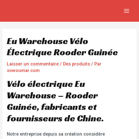
Aller
Navigation
MAIN
au
de
MEN
contenu
l’article
Eu Warehouse Vélo
Électrique Rooder Guinée
Laisser un commentaire
/
Des produits
/ Par
sowoumar.com
Vélo électrique Eu
Warehouse – Rooder
Guinée, fabricants et
fournisseurs de Chine.
Notre entreprise depuis sa création considère