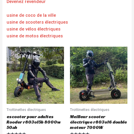
Devenez revendeur
usine de coco de la ville
usine de scooters électriques
usine de vélos électriques
usine de motos électriques
Trottinettes électriques
Trottinettes électriques
escooter pour adultes
Meilleur scooter
Rooder r803o15b 8000w
électrique r803o16 double
50ah
moteur 7000W