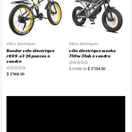
5
Vélos électriques
Vélos électriques
Rooder vélo électrique
vélo électrique mocha
r809-s3 26 pouces à
750w 35ah à vendre
vendre
R
$
3'048.00
$
2'134.00
a
R
$
2'968.00
t
a
e
t
d
e
0
d
o
0
u
o
t
u
o
t
f
o
5
f
5