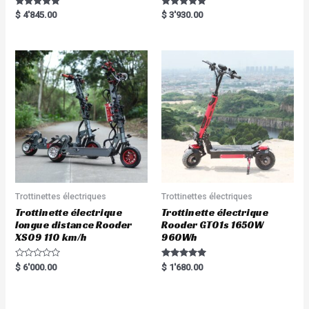
Rated
Rated
$
4'845.00
$
3'930.00
5.00
5.00
out of 5
out of 5
Trottinettes électriques
Trottinettes électriques
Trottinette électrique
Trottinette électrique
longue distance Rooder
Rooder GT01s 1650W
XS09 110 km/h
960Wh
R
Rated
$
6'000.00
$
1'680.00
a
5.00
t
out of 5
e
d
0