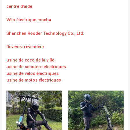
centre d’aide
Vélo électrique mocha
Shenzhen Rooder Technology Co., Ltd.
Devenez revendeur
usine de coco de la ville
usine de scooters électriques
usine de vélos électriques
usine de motos électriques