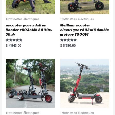
Trottinettes électriques
Trottinettes électriques
escooter pour adultes
Meilleur scooter
Rooder r803o15b 8000w
électrique r803o16 double
50ah
moteur 7000W
Rated
Rated
$
4'845.00
$
3'930.00
5.00
5.00
out of 5
out of 5
Trottinettes électriques
Trottinettes électriques