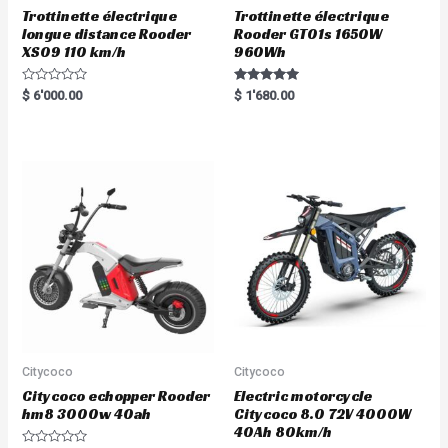
Trottinette électrique
Trottinette électrique
longue distance Rooder
Rooder GT01s 1650W
XS09 110 km/h
960Wh
R
Rated
$
6'000.00
$
1'680.00
a
5.00
t
out of 5
e
d
0
o
u
t
o
f
5
Citycoco
Citycoco
Citycoco echopper Rooder
Electric motorcycle
hm8 3000w 40ah
Citycoco 8.0 72V 4000W
40Ah 80km/h