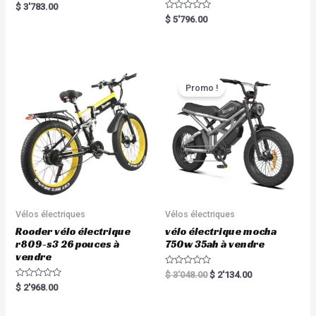
R
$
3'783.00
a
R
$
5'796.00
t
a
e
t
d
e
0
d
o
0
u
o
t
u
o
t
Promo !
f
o
5
f
5
Vélos électriques
Vélos électriques
Rooder vélo électrique
vélo électrique mocha
r809-s3 26 pouces à
750w 35ah à vendre
vendre
R
$
3'048.00
$
2'134.00
a
R
$
2'968.00
t
a
e
t
d
e
0