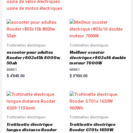
usine de vélos électriques
usine de motos électriques
Trottinettes électriques
Trottinettes électriques
escooter pour adultes
Meilleur scooter
Rooder r803o15b 8000w
électrique r803o16 double
50ah
moteur 7000W
Rated
Rated
$
4'845.00
$
3'930.00
5.00
5.00
out of 5
out of 5
Trottinettes électriques
Trottinettes électriques
Trottinette électrique
Trottinette électrique
longue distance Rooder
Rooder GT01s 1650W