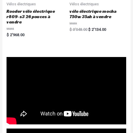
f
5
Vélos électriques
Vélos électriques
Rooder vélo électrique
vélo électrique mocha
r809-s3 26 pouces à
750w 35ah à vendre
vendre
R
$
3'048.00
$
2'134.00
a
R
$
2'968.00
t
a
e
t
d
e
0
d
o
0
u
o
t
u
o
t
f
o
5
f
5