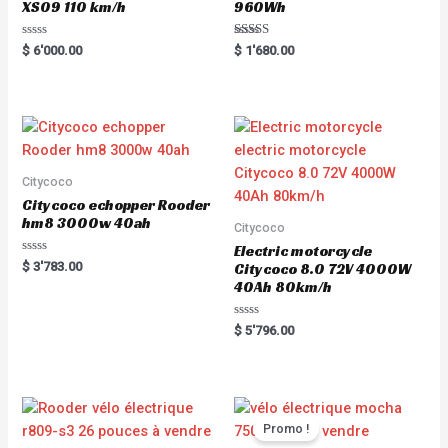
XS09 110 km/h
960Wh
R
Rated
$
6'000.00
$
1'680.00
a
5.00
t
out of 5
e
d
0
o
u
t
o
f
5
Citycoco
Citycoco echopper Rooder
hm8 3000w 40ah
Citycoco
Electric motorcycle
R
$
3'783.00
Citycoco 8.0 72V 4000W
a
40Ah 80km/h
t
e
d
0
R
$
5'796.00
o
a
u
t
t
e
o
d
f
0
5
o
u
t
Promo !
o