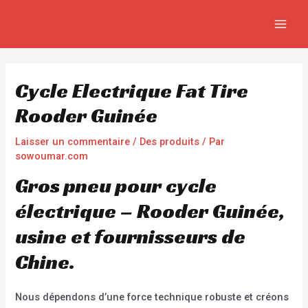
Aller
Navigation
MAIN
au
de
MEN
contenu
l’article
Cycle Electrique Fat Tire
Rooder Guinée
Laisser un commentaire
/
Des produits
/ Par
sowoumar.com
Gros pneu pour cycle
électrique – Rooder Guinée,
usine et fournisseurs de
Chine.
Nous dépendons d’une force technique robuste et créons