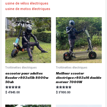
usine de vélos électriques
usine de motos électriques
Trottinettes électriques
Trottinettes électriques
escooter pour adultes
Meilleur scooter
Rooder r803o15b 8000w
électrique r803o16 double
50ah
moteur 7000W
Rated
Rated
$
4'845.00
$
3'930.00
5.00
5.00
out of 5
out of 5