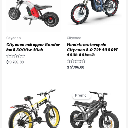
Citycoco
Citycoco
Citycoco echopper Rooder
Electric motorcycle
hm8 3000w 40ah
Citycoco 8.0 72V 4000W
40Ah 80km/h
R
$
3'783.00
a
R
$
5'796.00
t
a
e
t
d
e
0
d
o
0
u
o
t
u
o
t
Promo !
f
o
5
f
5