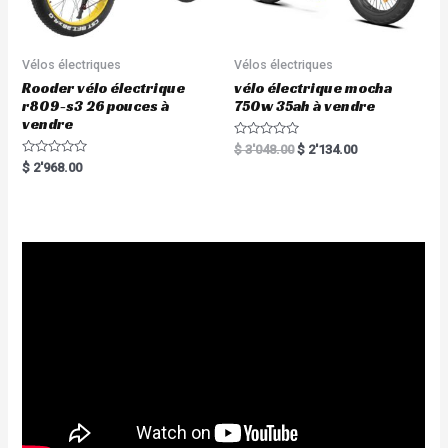
Vélos électriques
Vélos électriques
Rooder vélo électrique
vélo électrique mocha
r809-s3 26 pouces à
750w 35ah à vendre
vendre
R
$
3'048.00
$
2'134.00
a
R
$
2'968.00
t
a
e
t
d
e
0
d
o
0
u
o
t
u
o
t
f
o
5
f
5