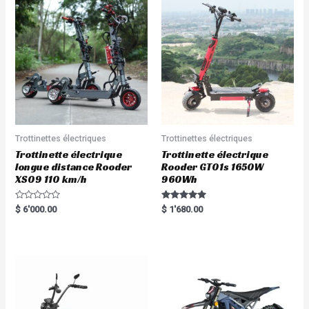
Trottinettes électriques
Trottinettes électriques
Trottinette électrique
Trottinette électrique
longue distance Rooder
Rooder GT01s 1650W
XS09 110 km/h
960Wh
R
Rated
$
6'000.00
$
1'680.00
a
5.00
t
out of 5
e
d
0
o
u
t
o
f
5