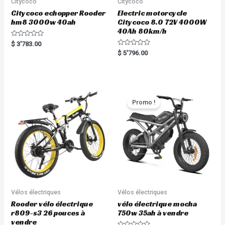
Citycoco
Citycoco
Citycoco echopper Rooder
Electric motorcycle
hm8 3000w 40ah
Citycoco 8.0 72V 4000W
40Ah 80km/h
R
$
3'783.00
a
R
$
5'796.00
t
a
e
t
d
e
0
d
o
0
u
o
t
u
o
t
Promo !
f
o
5
f
5
Vélos électriques
Vélos électriques
Rooder vélo électrique
vélo électrique mocha
r809-s3 26 pouces à
750w 35ah à vendre
vendre