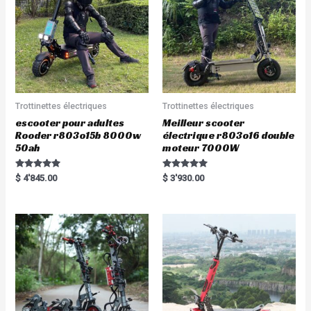
Trottinettes électriques
Trottinettes électriques
escooter pour adultes
Meilleur scooter
Rooder r803o15b 8000w
électrique r803o16 double
50ah
moteur 7000W
Rated
Rated
$
4'845.00
$
3'930.00
5.00
5.00
out of 5
out of 5