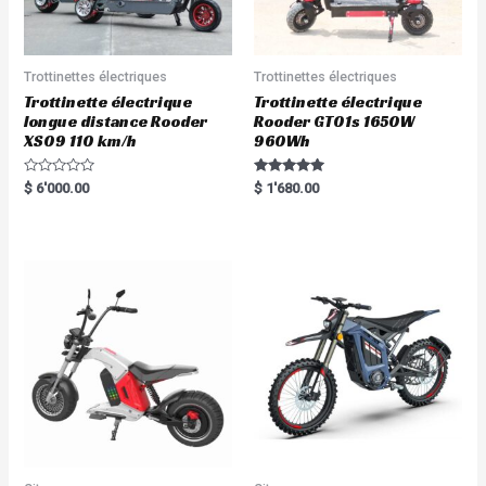
Trottinettes électriques
Trottinettes électriques
Trottinette électrique
Trottinette électrique
longue distance Rooder
Rooder GT01s 1650W
XS09 110 km/h
960Wh
R
Rated
$
6'000.00
$
1'680.00
a
5.00
t
out of 5
e
d
0
o
u
t
o
f
5