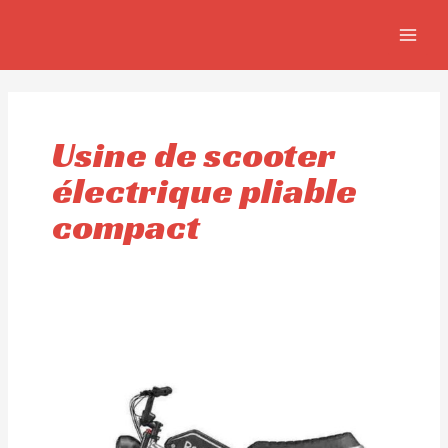
Aller
MAIN
au
MEN
contenu
Usine de scooter
électrique pliable
compact