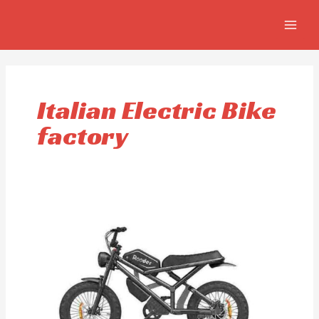
Aller
MAIN
au
MEN
contenu
Italian Electric Bike
factory