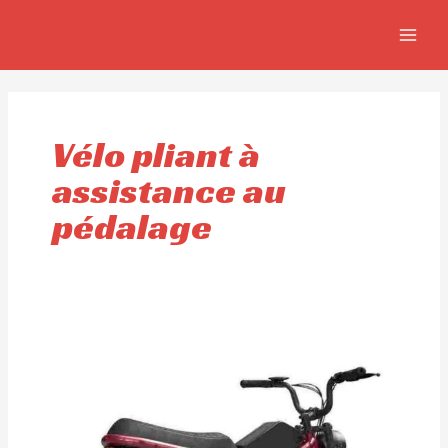
Aller
MAIN
au
MEN
contenu
Vélo pliant à
assistance au
pédalage