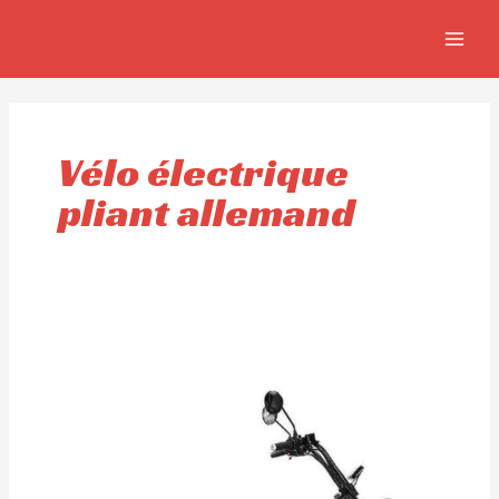
Aller
MAIN
au
MEN
contenu
Vélo électrique
pliant allemand