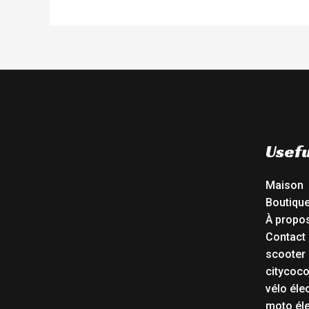
Usefu
Maison
Boutiqu
À propo
Contact
scooter 
citycoc
vélo éle
moto éle