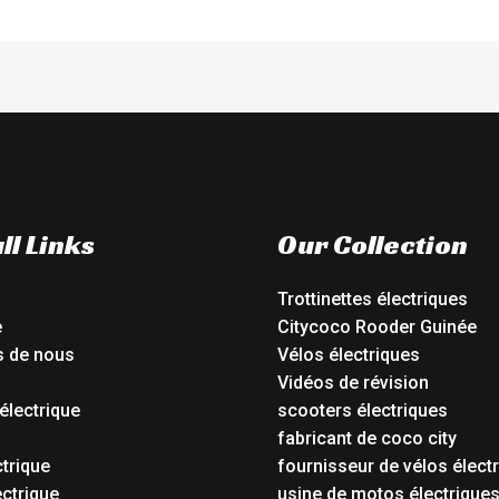
ll Links
Our Collection
Trottinettes électriques
e
Citycoco Rooder Guinée
s de nous
Vélos électriques
Vidéos de révision
électrique
scooters électriques
o
fabricant de coco city
ctrique
fournisseur de vélos élect
ctrique
usine de motos électrique