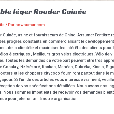
able léger Rooder Guinée
its
/ Par
sowoumar.com
r Guinée, usine et fournisseurs de Chine. Assumer l’entière re
 des progrès constants en commercialisant le développement 
t de la clientèle et maximiser les intérêts des clients pour le
vélos électriques , Meilleurs gros vélos électriques ,Vélo de vi
er. Toutes les demandes de votre part peuvent être très appr
ée Conakry, Nzérékoré, Kankan, Manéah, Dubréka, Kindia, Sigu
scooters et les choppers citycoco fourniront partout dans le
gapour. Si l’un de ces articles vous intéresse vraiment, veuille
 réception de vos spécifications détaillées. Nous avons nos 
es. Nous sommes impatients de recevoir vos demandes bientôt
enue pour jeter un œil à notre organisation.