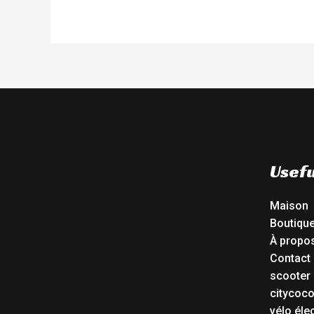
Usefu
Maison
Boutiqu
À propo
Contact
scooter 
citycoc
vélo éle