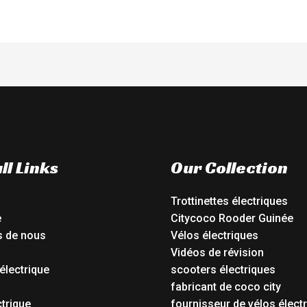
ll Links
Our Collection
Trottinettes électriques
e
Citycoco Rooder Guinée
s de nous
Vélos électriques
Vidéos de révision
électrique
scooters électriques
o
fabricant de coco city
ctrique
fournisseur de vélos élect