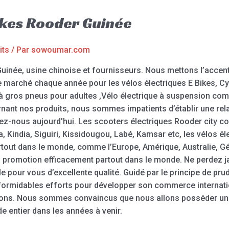
Bikes Rooder Guinée
its
/ Par
sowoumar.com
uinée, usine chinoise et fournisseurs. Nous mettons l’accent
e marché chaque année pour les vélos électriques E Bikes, Cy
 à gros pneus pour adultes ,Vélo électrique à suspension com
ant nos produits, nous sommes impatients d’établir une rel
ez-nous aujourd’hui. Les scooters électriques Rooder city co
Kindia, Siguiri, Kissidougou, Labé, Kamsar etc, les vélos él
rtout dans le monde, comme l’Europe, Amérique, Australie, Gé
a promotion efficacement partout dans le monde. Ne perdez 
e pour vous d’excellente qualité. Guidé par le principe de prud
de formidables efforts pour développer son commerce internat
tions. Nous sommes convaincus que nous allons posséder un
 entier dans les années à venir.