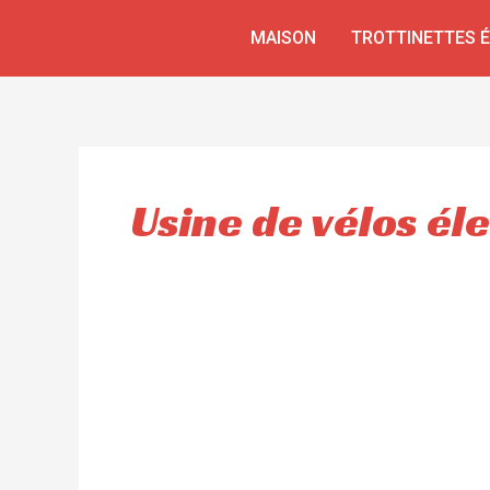
Aller
MAISON
TROTTINETTES 
au
contenu
Usine de vélos él