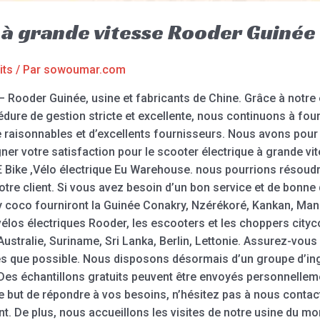
 à grande vitesse Rooder Guinée
its
/ Par
sowoumar.com
– Rooder Guinée, usine et fabricants de Chine. Grâce à notre
dure de gestion stricte et excellente, nous continuons à fourn
e raisonnables et d’excellents fournisseurs. Nous avons pour
gner votre satisfaction pour le scooter électrique à grande v
s E Bike ,Vélo électrique Eu Warehouse. nous pourrions résoud
otre client. Si vous avez besoin d’un bon service et de bonne q
 coco fourniront la Guinée Conakry, Nzérékoré, Kankan, Manéa
élos électriques Rooder, les escooters et les choppers cityc
stralie, Suriname, Sri Lanka, Berlin, Lettonie. Assurez-vous
 que possible. Nous disposons désormais d’un groupe d’ingé
 Des échantillons gratuits peuvent être envoyés personnellem
 le but de répondre à vos besoins, n’hésitez pas à nous cont
t. De plus, nous accueillons les visites de notre usine du mo